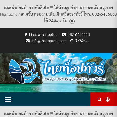
แนะนำก่อนทำการตัดสินใจ !!! ให้ท่านลูกค้าอ่านรายละเอียด ดูภาพ
Highlight ก่อนครับ สอบถามเพิ่มเติมหรือจองทัวร์ โทร. 082-6456663
ได้ 24ชม.ครับ
Skip
Line: @thaitoptour
082-6456663
to
info@thaitoptour.com
7/24ชม.
content
CART
CHECKOUT
CONTACT
HOME
MY
PRIVACY
TERMS
WISHLIST
ดู
บทความ
ยินดี
เกี่ยว
แพ็คเกจ
US
ACCOUNT
POLICY
AND
แพ็คเกจ
ต้อนรับ
กับ
ทัวร์
CONDITIONS
ทัวร์
สู่
เรา
ทั้งหมด
ทั้งหมด
ไทย
ท็อป
ทัวร์
Primary
Menu
แนะนำก่อนทำการตัดสินใจ !!! ให้ท่านลูกค้าอ่านรายละเอียด ดูภาพ