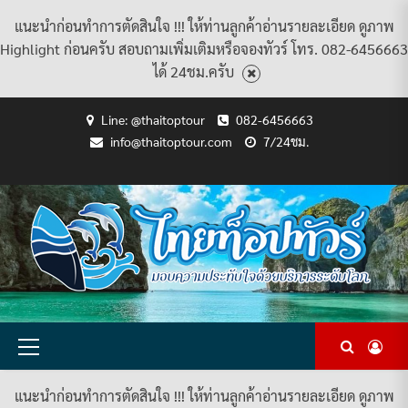
แนะนำก่อนทำการตัดสินใจ !!! ให้ท่านลูกค้าอ่านรายละเอียด ดูภาพ
Highlight ก่อนครับ สอบถามเพิ่มเติมหรือจองทัวร์ โทร. 082-6456663
ได้ 24ชม.ครับ
Skip
Line: @thaitoptour
082-6456663
to
info@thaitoptour.com
7/24ชม.
content
CART
CHECKOUT
CONTACT
HOME
MY
PRIVACY
TERMS
WISHLIST
ดู
บทความ
ยินดี
เกี่ยว
แพ็คเกจ
US
ACCOUNT
POLICY
AND
แพ็คเกจ
ต้อนรับ
กับ
ทัวร์
CONDITIONS
ทัวร์
สู่
เรา
ทั้งหมด
ทั้งหมด
ไทย
ท็อป
ทัวร์
Primary
Menu
แนะนำก่อนทำการตัดสินใจ !!! ให้ท่านลูกค้าอ่านรายละเอียด ดูภาพ