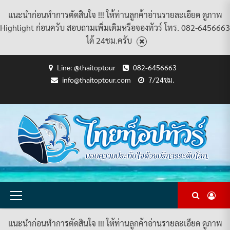
แนะนำก่อนทำการตัดสินใจ !!! ให้ท่านลูกค้าอ่านรายละเอียด ดูภาพ
Highlight ก่อนครับ สอบถามเพิ่มเติมหรือจองทัวร์ โทร. 082-6456663
ได้ 24ชม.ครับ
Skip
Line: @thaitoptour
082-6456663
to
info@thaitoptour.com
7/24ชม.
content
CART
CHECKOUT
CONTACT
HOME
MY
PRIVACY
TERMS
WISHLIST
ดู
บทความ
ยินดี
เกี่ยว
แพ็คเกจ
US
ACCOUNT
POLICY
AND
แพ็คเกจ
ต้อนรับ
กับ
ทัวร์
CONDITIONS
ทัวร์
สู่
เรา
ทั้งหมด
ทั้งหมด
ไทย
ท็อป
ทัวร์
Primary
Menu
แนะนำก่อนทำการตัดสินใจ !!! ให้ท่านลูกค้าอ่านรายละเอียด ดูภาพ