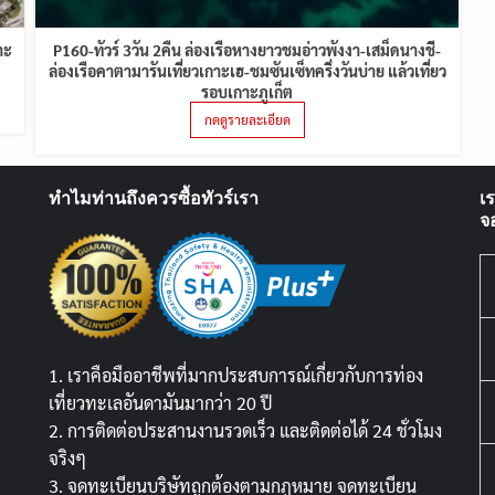
าะ
P160-ทัวร์ 3วัน 2คืน ล่องเรือหางยาวชมอ่าวพังงา-เสม็ดนางชี-
ล่องเรือคาตามารันเที่ยวเกาะเฮ-ชมซันเซ็ทครึ่งวันบ่าย แล้วเที่ยว
รอบเกาะภูเก็ต
กดดูรายละเอียด
ทำไมท่านถึงควรซื้อทัวร์เรา
เ
จ
1. เราคือมืออาชีพที่มากประสบการณ์เกี่ยวกับการท่อง
เที่ยวทะเลอันดามันมากว่า 20 ปี
2. การติดต่อประสานงานรวดเร็ว และติดต่อได้ 24 ชั่วโมง
จริงๆ
3. จดทะเบียนบริษัทถูกต้องตามกฏหมาย จดทะเบียน