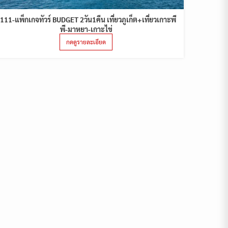
111-แพ็กเกจทัวร์ BUDGET 2วัน1คืน เที่ยวภูเก็ต+เที่ยวเกาะพี
พี-มาหยา-เกาะไข่
กดดูรายละเอียด