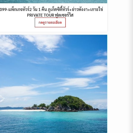
099-แพ็กเกจทัวร์2 วัน 1 คืน ภูเก็ตซิตี้ทัวร์+อ่าวพังงา+เกาะใข่
PRIVATE TOUR ฟูลเซอร์วิส
กดดูรายละเอียด