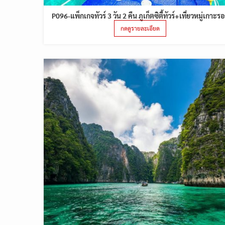
P096-แพ็กเกจทัวร์ 3 วัน 2 คืน ภูเก็ตซิตี้ทัวร์+เที่ยวหมู่เกาะร
กดดูรายละเอียด