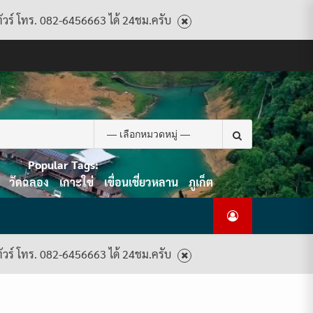
ทัวร์ โทร. 082-6456663 ได้ 24ชม.ครับ
CART
CHECKOUT
CONTACT
HOME
MY
PRIVACY
TERMS
WISHLIST
ดู
บทความ
ยินดี
เกี่ยว
แพ็คเกจ
US
ACCOUNT
POLICY
AND
แพ็คเกจ
ต้อนรับ
กับ
ทัวร์
CONDITIONS
ทัวร์
สู่
เรา
ทั้งหมด
ทั้งหมด
ไทย
ท็อป
Search
ทัวร์
for:
Popular Tags:
วัดฉลอง
เกาะใข่
เขื่อนเชี่ยวหลาน
ภูเก็ต
ทัวร์ โทร. 082-6456663 ได้ 24ชม.ครับ