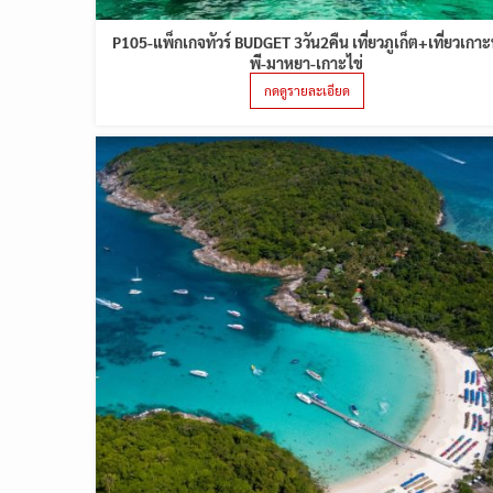
P105-แพ็กเกจทัวร์ BUDGET 3วัน2คืน เที่ยวภูเก็ต+เที่ยวเกาะ
พี-มาหยา-เกาะไข่
กดดูรายละเอียด