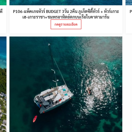
พี
P106-แพ็คเกจทัวร์ BUDGET 3วัน 2คืน ภูเก็ตซิตี้ทัวร์ + ทัวร์เกาะ
P
เฮ-เกาะราชา+ชมพรอาทิตย์ตกบนเรือใบคาตามารัน
กดดูรายละเอียด