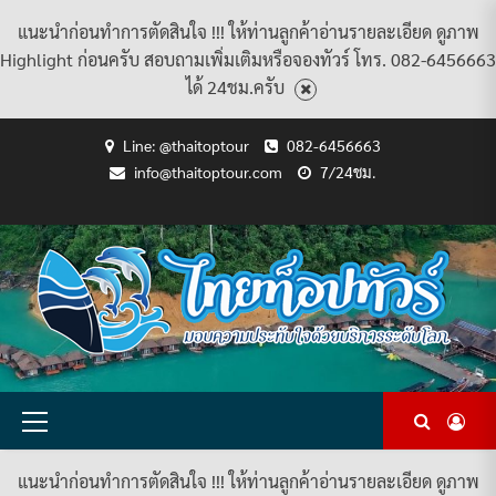
แนะนำก่อนทำการตัดสินใจ !!! ให้ท่านลูกค้าอ่านรายละเอียด ดูภาพ
Highlight ก่อนครับ สอบถามเพิ่มเติมหรือจองทัวร์ โทร. 082-6456663
ได้ 24ชม.ครับ
Skip
Line: @thaitoptour
082-6456663
to
info@thaitoptour.com
7/24ชม.
content
CART
CHECKOUT
CONTACT
HOME
MY
PRIVACY
TERMS
WISHLIST
ดู
บทความ
ยินดี
เกี่ยว
แพ็คเกจ
US
ACCOUNT
POLICY
AND
แพ็คเกจ
ต้อนรับ
กับ
ทัวร์
CONDITIONS
ทัวร์
สู่
เรา
ทั้งหมด
ทั้งหมด
ไทย
ท็อป
ทัวร์
Primary
Menu
แนะนำก่อนทำการตัดสินใจ !!! ให้ท่านลูกค้าอ่านรายละเอียด ดูภาพ