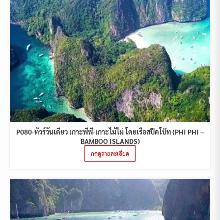
P080-ทัวร์วันเดียว เกาะพีพี-เกาะไม้ไผ่ โดยเรือสปีดโบ๊ท (PHI PHI –
BAMBOO ISLANDS)
กดดูรายละเอียด