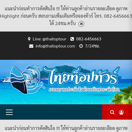
แนะนำก่อนทำการตัดสินใจ !!! ให้ท่านลูกค้าอ่านรายละเอียด ดูภาพ
Highlight ก่อนครับ สอบถามเพิ่มเติมหรือจองทัวร์ โทร. 082-6456663
ได้ 24ชม.ครับ
Skip
Line: @thaitoptour
082-6456663
to
info@thaitoptour.com
7/24ชม.
content
CART
CHECKOUT
CONTACT
HOME
MY
PRIVACY
TERMS
WISHLIST
ดู
บทความ
ยินดี
เกี่ยว
แพ็คเกจ
US
ACCOUNT
POLICY
AND
แพ็คเกจ
ต้อนรับ
กับ
ทัวร์
CONDITIONS
ทัวร์
สู่
เรา
ทั้งหมด
ทั้งหมด
ไทย
ท็อป
ทัวร์
Primary
Menu
แนะนำก่อนทำการตัดสินใจ !!! ให้ท่านลูกค้าอ่านรายละเอียด ดูภาพ