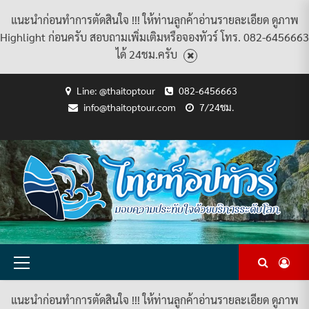
แนะนำก่อนทำการตัดสินใจ !!! ให้ท่านลูกค้าอ่านรายละเอียด ดูภาพ
Highlight ก่อนครับ สอบถามเพิ่มเติมหรือจองทัวร์ โทร. 082-6456663
ได้ 24ชม.ครับ
Skip
Line: @thaitoptour
082-6456663
to
info@thaitoptour.com
7/24ชม.
content
CART
CHECKOUT
CONTACT
HOME
MY
PRIVACY
TERMS
WISHLIST
ดู
บทความ
ยินดี
เกี่ยว
แพ็คเกจ
US
ACCOUNT
POLICY
AND
แพ็คเกจ
ต้อนรับ
กับ
ทัวร์
CONDITIONS
ทัวร์
สู่
เรา
ทั้งหมด
ทั้งหมด
ไทย
ท็อป
ทัวร์
Primary
Menu
แนะนำก่อนทำการตัดสินใจ !!! ให้ท่านลูกค้าอ่านรายละเอียด ดูภาพ