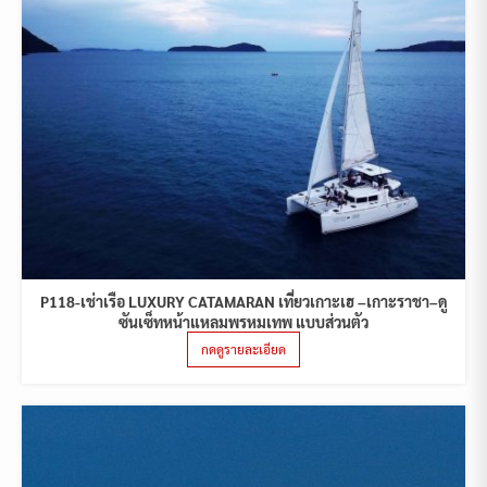
P118-เช่าเรือ LUXURY CATAMARAN เที่ยวเกาะเฮ –เกาะราชา–ดู
ซันเซ็ทหน้าแหลมพรหมเทพ แบบส่วนตัว
กดดูรายละเอียด