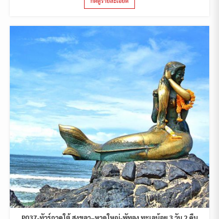
กดดูรายละเอียด
P037-ทัวร์ภาคใต้ สงขลา–หาดใหญ่-พัทลุง ทะเลน้อย 3 วัน 2 คืน