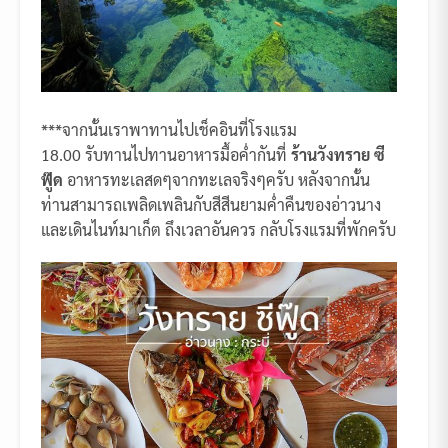
***จากนั้นเราพาทานไปเช็คอินที่โรงแรม
18.00 รับทานไปทานอาหารมื้อค่ำกันที่
ร้านวังทราย ซี
ฟู๊ด
อาหารทะเลสดๆจากทะเลจริงๆครับ หลังจากนั้น
ท่านสามารถเพลิดเพลินกับสีสีนยามค่ำคืนของอ่าวนาง
และเดินไนท์มาเก็ต ถึงเวลาอันควร กลับโรงแรมที่พักครับ