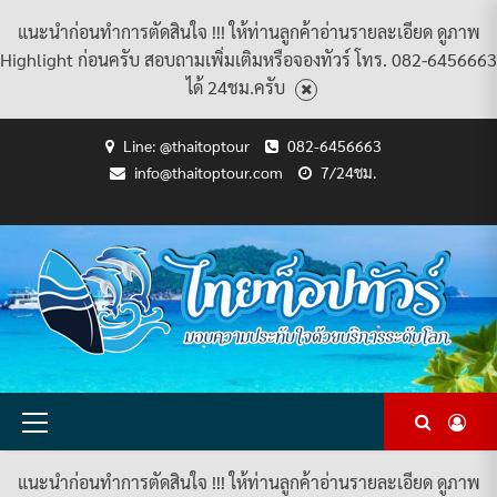
แนะนำก่อนทำการตัดสินใจ !!! ให้ท่านลูกค้าอ่านรายละเอียด ดูภาพ
Highlight ก่อนครับ สอบถามเพิ่มเติมหรือจองทัวร์ โทร. 082-6456663
ได้ 24ชม.ครับ
Skip
Line: @thaitoptour
082-6456663
to
info@thaitoptour.com
7/24ชม.
content
CART
CHECKOUT
CONTACT
HOME
MY
PRIVACY
TERMS
WISHLIST
ดู
บทความ
ยินดี
เกี่ยว
แพ็คเกจ
US
ACCOUNT
POLICY
AND
แพ็คเกจ
ต้อนรับ
กับ
ทัวร์
CONDITIONS
ทัวร์
สู่
เรา
ทั้งหมด
ทั้งหมด
ไทย
ท็อป
ทัวร์
Primary
Menu
แนะนำก่อนทำการตัดสินใจ !!! ให้ท่านลูกค้าอ่านรายละเอียด ดูภาพ