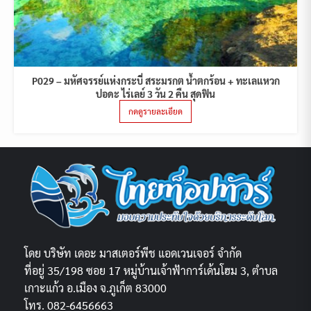
P029 – มหัศจรรย์แห่งกระบี่ สระมรกต น้ำตกร้อน + ทะเลแหวก
ปอดะ ไร่เลย์ 3 วัน 2 คืน สุดฟิน
กดดูรายละเอียด
โดย บริษัท เดอะ มาสเตอร์พีช แอดเวนเจอร์ จำกัด
ที่อยู่ 35/198 ซอย 17 หมู่บ้านเจ้าฟ้าการ์เด้นโฮม 3, ตำบล
เกาะแก้ว อ.เมือง จ.ภูเก็ต 83000
โทร. 082-6456663