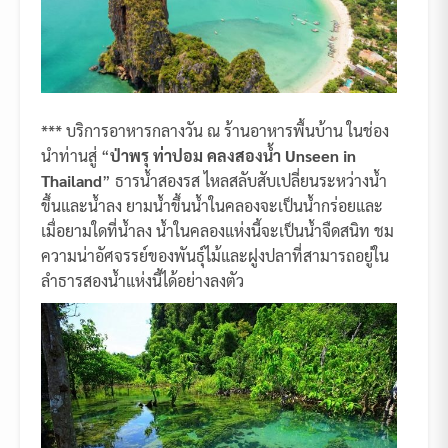
*** บริการอาหารกลางวัน ณ ร้านอาหารพื้นบ้าน ในช่อง
นำท่านสู่ “
ป่าพรุ ท่าปอม คลงสองน้ำ Unseen in
Thailand
” ธารน้ำสองรส ไหลสลับสับเปลี่ยนระหว่างน้ำ
ขึ้นและน้ำลง ยามน้ำขึ้นน้ำในคลองจะเป็นน้ำกร่อยและ
เมื่อยามใดที่น้ำลง น้ำในคลองแห่งนี้จะเป็นน้ำจืดสนิท ชม
ความน่าอัศจรรย์ของพันธุ์ไม้และฝูงปลาที่สามารถอยู่ใน
ลำธารสองน้ำแห่งนี้ได้อย่างลงตัว