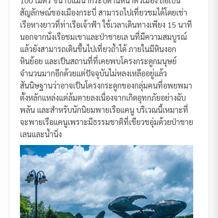
100 เมตร ขนาบแม่น้ำกระบี่ด้านหน้าตัวเมือง ถือเป็น
สัญลักษณ์ของเมืองกระบี่ สามารถไปเที่ยวชมได้โดยเช่า
เรือหางยาวที่ท่าเรือเจ้าฟ้า ใช้เวลาเดินทางเพียง 15 นาที
นอกจากนั่งเรือชมเขาและป่าชายเล นที่มีความสมบูรณ์
แล้วยังสามารถเดินขึ้นไปเที่ยวถ้ำได้ ภายในมีหินงอก
หินย้อย และเป็นสถานที่ที่เคยพบโครงกระดูกมนุษย์
จำนวนมากอีกด้วยแต่ปัจจุบันไม่หลงเหลืออยู่แล้ว
สันนิษฐานว่าอาจเป็นโครงกระดูกของกลุ่มคนที่อพยพมา
ตั้งหลักแหล่งแต่ล้มตายลงเนื่องจากเกิดอุทกภัยอย่างฉับ
พลัน และสำหรับนักนิยมพายเรือแคนู บริเวณนี้เหมาะที่
จะพายเรือแคนูเพราะมีธรรมชาติที่เขียวชอุ่มด้วยป่าชาย
เลนและน้ำนิ่ง