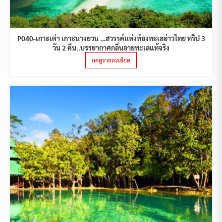
P040-เกาะเต่า เกาะนางยวน …สวรรค์แห่งท้องทะเลอ่าวไทย ทริป 3
วัน 2 คืน..บรรยากาศกลิ่นอายทะเลแท้จริง
กดดูรายละเอียด