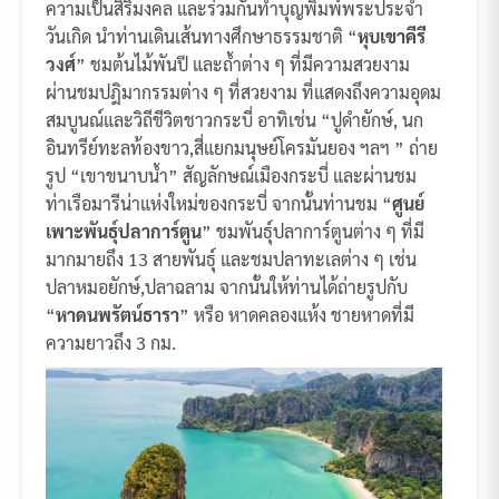
ความเป็นสิริมงคล และร่วมกันทำบุญพิมพ์พระประจำ
วันเกิด นำท่านเดินเส้นทางศึกษาธรรมชาติ “
หุบเขาคีรี
วงศ์
” ชมต้นไม้พันปี และถ้ำต่าง ๆ ที่มีความสวยงาม
ผ่านชมปฎิมากรรมต่าง ๆ ที่สวยงาม ที่แสดงถึงความอุดม
สมบูนณ์และวิถีชีวิตชาวกระบี่ อาทิเช่น “ปูดำยักษ์, นก
อินทรีย์ทะลท้องขาว,สี่แยกมนุษย์โครมันยอง ฯลฯ ” ถ่าย
รูป “เขาขนาบน้ำ” สัญลักษณ์เมืองกระบี่ และผ่านชม
ท่าเรือมารีน่าแห่งใหม่ของกระบี่ จากนั้นท่านชม “
ศูนย์
เพาะพันธุ์ปลาการ์ตูน
” ชมพันธุ์ปลาการ์ตูนต่าง ๆ ที่มี
มากมายถึง 13 สายพันธุ์ และชมปลาทะเลต่าง ๆ เช่น
ปลาหมอยักษ์,ปลาฉลาม จากนั้นให้ท่านได้ถ่ายรูปกับ
“
หาดนพรัตน์ธารา
” หรือ หาดคลองแห้ง ชายหาดที่มี
ความยาวถึง 3 กม.