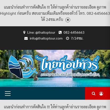
แนะนำก่อนทำการตัดสินใจ !!! ให้ท่านลูกค้าอ่านรายละเอียด ดูภาพ
Highlight ก่อนครับ สอบถามเพิ่มเติมหรือจองทัวร์ โทร. 082-6456663
ได้ 24ชม.ครับ
Skip
Line: @thaitoptour
082-6456663
to
info@thaitoptour.com
7/24ชม.
content
CART
CHECKOUT
CONTACT
HOME
MY
PRIVACY
TERMS
WISHLIST
ดู
บทความ
ยินดี
เกี่ยว
แพ็คเกจ
US
ACCOUNT
POLICY
AND
แพ็คเกจ
ต้อนรับ
กับ
ทัวร์
CONDITIONS
ทัวร์
สู่
เรา
ทั้งหมด
ทั้งหมด
ไทย
ท็อป
ทัวร์
Primary
Menu
แนะนำก่อนทำการตัดสินใจ !!! ให้ท่านลูกค้าอ่านรายละเอียด ดูภาพ