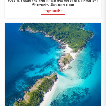
P082-ทัวร์วันเดียว ทะเลพม่า เกาะหัวใจมรกต อ่าวพาราไดซ์เกาะตา
ฟุ๊ก เกาะย่านเชือก JOIN TOUR
กดดูรายละเอียด