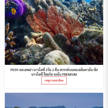
P039-ทะเลพม่า นาวโอพี 3วัน 2 คืน สวรรค์บนทะเลอันดามัน พัก
นาวโอพี รีสอร์ท ระดับ PREMIUM
กดดูรายละเอียด