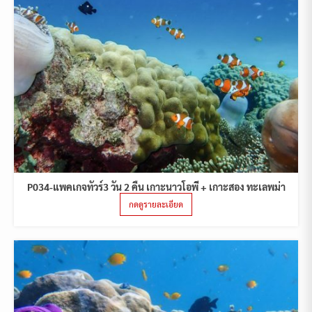
P034-แพคเกจทัวร์3 วัน 2 คืน เกาะนาวโอพี + เกาะสอง ทะเลพม่า
กดดูรายละเอียด