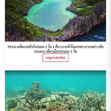
P024-แพ็คเกจทัวร์ระนอง 2 วัน 1 คืน เกาะหัวใจมรกต เกาะพม่า (พัก
ระนอง) เที่ยวเมืองระนอง 1 วัน
กดดูรายละเอียด