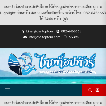
แนะนำก่อนทำการตัดสินใจ !!! ให้ท่านลูกค้าอ่านรายละเอียด ดูภาพ
Highlight ก่อนครับ สอบถามเพิ่มเติมหรือจองทัวร์ โทร. 082-6456663
ได้ 24ชม.ครับ
Skip
Line: @thaitoptour
082-6456663
to
info@thaitoptour.com
7/24ชม.
content
CART
CHECKOUT
CONTACT
HOME
MY
PRIVACY
TERMS
WISHLIST
ดู
บทความ
ยินดี
เกี่ยว
แพ็คเกจ
US
ACCOUNT
POLICY
AND
แพ็คเกจ
ต้อนรับ
กับ
ทัวร์
CONDITIONS
ทัวร์
สู่
เรา
ทั้งหมด
ทั้งหมด
ไทย
ท็อป
ทัวร์
Primary
Menu
แนะนำก่อนทำการตัดสินใจ !!! ให้ท่านลูกค้าอ่านรายละเอียด ดูภาพ