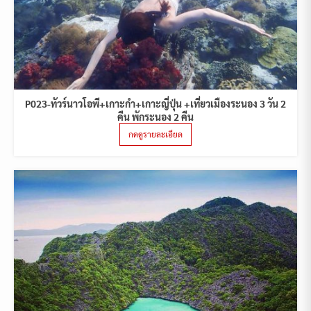
P023-ทัวร์นาวโอพี+เกาะกำ+เกาะญี่ปุ่น +เที่ยวเมืองระนอง 3 วัน 2
คืน พักระนอง 2 คืน
กดดูรายละเอียด