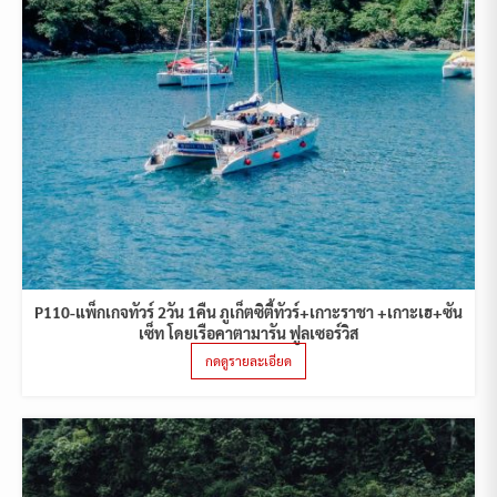
P110-แพ็กเกจทัวร์ 2วัน 1คืน ภูเก็ตซิตี้ทัวร์+เกาะราชา +เกาะเฮ+ซัน
เซ็ท โดยเรือคาตามารัน ฟูลเซอร์วิส
กดดูรายละเอียด