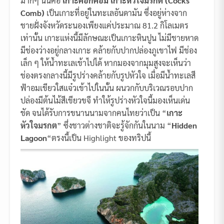
มากๆ นั้นคือ
เกาะค๊อกคอม เกาะหัวใจมรกต (Cocks
Comb)
เป็นเกาะที่อยู่ในทะเลอันดามัน ซึ่งอยู่ห่างจาก
ชายฝั่งจังหวัดระนองเพียงแค่ประมาณ 81.2 กิโลเมตร
เท่านั้น เกาะแห่งนี้มีลักษณะเป็นเกาะหินปูน ไม่มีชายหาด
มีช่องว่างอยู่กลางเกาะ คล้ายกับปากปล่องภูเขาไฟ มีช่อง
เล็ก ๆ ให้น้ำทะเลเข้าไปได้ หากมองจากมุมสูงจะเห็นว่า
ช่องตรงกลางนี้มีรูปร่างคล้ายกับรูปหัวใจ เมื่อมีน้ำทะเลสี
ฟ้าอมเขียวใสแจ๋วเข้าไปในนั้น ผนวกกับบริเวณรอบปาก
ปล่องมีต้นไม้สีเขียวขจี ทำให้รูปร่างหัวใจนี้มองเห็นเด่น
ชัด จนได้รับการขนานนามจากคนไทยว่าเป็น “
เกาะ
หัวใจมรกต
” ซึ่งชาวต่างชาติจะรู้จักกันในนาม “
Hidden
Lagoon
“ตรงนี้เป็น Highlight ของทริปนี้