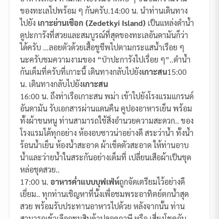
ของทะเลไปพร้อม ๆ กันครับ.14:00 น. นำท่านเดินทาง
ไปยัง
เกาะย่านเชือก (Zedetkyi Island)
เป็นแหล่งดำน้ำ
ดูปะการังที่สวยและสมบูรณ์ที่สุดของทะเลอันดามันก็ว่า
ได้ครับ …ลอยตัวด้วยเสื้อชูชีพไปตามกระแสน้ำเรือย ๆ
นะครับชมความงามของ “ป่าปะการังไปเรื่อย ๆ”..ดำน้ำ
กันเต็มที่ครับที่เกาะนี้ เดินทางกลับไปยัง
เกาะสน
15:00
น. เดินทางกลับไปยัง
เกาะสน
16:00 น. ถึงท่าเรือเกาะสน พม่า เข้าไปยังโรงแรมแกรนด์
อันดามัน รับเอกสารผ่านแดนคืน คูปองอาหารเย็น พร้อม
ทั้งผ้าขนหนู ท่านสามารถใช้สิ่งอำนวยความสะดวก.. ของ
โรงแรมได้ทุกอย่าง ห้องอบซาวน่าอย่างดี สระว่าน้ำ ทั้งน้ำ
ร้อนน้ำเย็น ห้องน้ำสะอาด ผ้าเช็ดตัวสะอาด ให้ท่านอาบ
น้ำและว่ายน้ำในสระกันอย่างเต็มที่ เปลี่ยนเสือผ้าเป็นชุด
หล่อชุดสวย..
17:00 น.
อาหารค่ำแบบบุฟเฟ่ห์
ถูกจัดเตรียมไว้อย่างดี
เยี่ยม.. ทุกท่านเชิญหาที่นั้งเพื่อชมพระอาทิตย์ตกน้ำสุด
สวย พร้อมรับประทานอาหารไปด้วย หลังจากนั้น ท่าน
สามารถเข้าเลือกชมสินค้าปลอดภาษี หรือ เสี่ยงโชคกับ