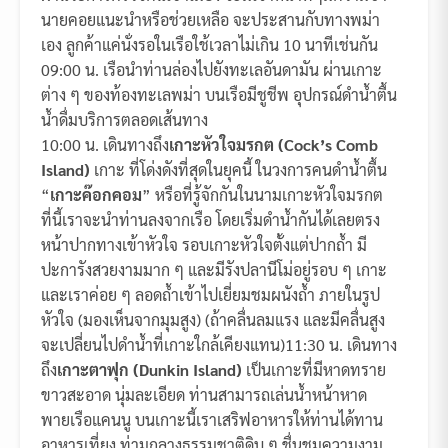
นายคอยแนะนำหรือช่วยเหลือ จะประสานกับทางพม่า
เอง ลูกค้าแค่นั่งรอในเรือใช้เวลาไม่เกิน 10 นาทีเช่นกัน
09:00 น. เรือนำท่านล่องไปยังทะเลอันดามัน ผ่านเกาะ
ต่าง ๆ ของท้องทะเลพม่า บนเรือมีชูชีพ อุปกรณ์ดำน้ำตื้น
น้ำดื่มบริการตลอดเส้นทาง
10:00 น. เดินทางถึง
เกาะหัวใจมรกต (Cock’s Comb
Island)
เกาะ ที่โด่งดังที่สุดในยุคนี้ ในวงการคนดำน้ำตื้น
“
เกาะค๊อกคอม
” หรือที่รู้จักกันในนามเกาะหัวใจมรกต
ที่นี้เราจะนำท่านลงจากเรือ โดยเริ่มดำน้ำกันได้เลยตรง
หน้าปากทางเข้าหัวใจ รอบเกาะหัวใจตั้งแต่ปากถ้ำ มี
ปะการังสวยงามมาก ๆ และมีรังปลานีโม่อยู่รอบ ๆ เกาะ
และเราค่อย ๆ ลอดถ้ำเข้าไปเยี่ยมชมผนังถ้ำ ภายในรูป
หัวใจ (มองเห็นจากมุมสูง) (ถ้าคลื่นลมแรง และมีคลื่นสูง
จะเปลี่ยนไปดำน้ำที่เกาะใกล้เคียงแทน)11:30 น. เดินทาง
ถึง
เกาะตาฟุก (Dunkin Island)
เป็นเกาะที่มีหาดทราย
ขาวสะอาด นุ่มละเอียด ท่านสามารถเล่นน้ำหน้าหาด
พายเรือแคนนู บนเกาะนี้เราเสริฟอาหารให้ท่านได้ทาน
อาหารเที่ยง ท่ามกลางธรรมชาติดิบ ๆ ชื่นชมความงาม