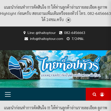
แนะนำก่อนทำการตัดสินใจ !!! ให้ท่านลูกค้าอ่านรายละเอียด ดูภาพ
Highlight ก่อนครับ สอบถามเพิ่มเติมหรือจองทัวร์ โทร. 082-6456663
ได้ 24ชม.ครับ
Skip
Line: @thaitoptour
082-6456663
to
info@thaitoptour.com
7/24ชม.
content
CART
CHECKOUT
CONTACT
HOME
MY
PRIVACY
TERMS
WISHLIST
ดู
บทความ
ยินดี
เกี่ยว
แพ็คเกจ
US
ACCOUNT
POLICY
AND
แพ็คเกจ
ต้อนรับ
กับ
ทัวร์
CONDITIONS
ทัวร์
สู่
เรา
ทั้งหมด
ทั้งหมด
ไทย
ท็อป
ทัวร์
Primary
Menu
แนะนำก่อนทำการตัดสินใจ !!! ให้ท่านลูกค้าอ่านรายละเอียด ดูภาพ