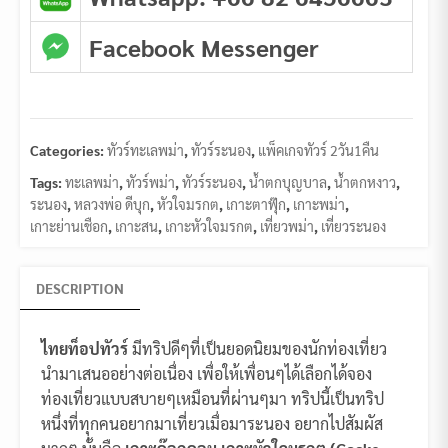
Facebook Messenger
Categories:
ทัวร์ทะเลพม่า
,
ทัวร์ระนอง
,
แพ็คเกจทัวร์ 2วัน1คืน
Tags:
ทะเลพม่า
,
ทัวร์พม่า
,
ทัวร์ระนอง
,
น้ำตกบุญบาล
,
น้ำตกหงาว
,
ระนอง
,
หลวงพ่อ ดีบุก
,
หัวใจมรกต
,
เกาะตาฟุ๊ก
,
เกาะพม่า
,
เกาะย่านเชือก
,
เกาะสน
,
เกาะหัวใจมรกต
,
เที่ยวพม่า
,
เที่ยวระนอง
DESCRIPTION
ไทยท็อปทัวร์
มีทริปดีๆที่เป็นยอดนิยมของนักท่องเที่ยว
นำมาเสนออย่างต่อเนื่อง เพื่อให้เพื่อนๆได้เลือกได้จอง
ท่องเที่ยวแบบสบายๆเหมือนที่ผ่านๆมา ทริปนี้เป็นทริป
หนึ่งที่ทุกคนอยากมาเที่ยวเมื่อมาระนอง อยากไปสัมผัส