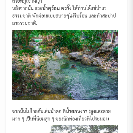
สวยที่ภูเขาหญ้า
หลังจากนั้น แวะ
น้ำพุร้อน พรรั้ง
ให้ท่านได้แช่น้ำแร่
ธรรมชาติ พักผ่อนแบบสบายๆไม่รีบร้อน และทำสะปาป
ลาธรรมชาติ.
จากนั้นไปไกลกันเล่นน้ำตก ที่
น้ำตกหงาว
(สูงและสวย
มาก ๆ เป็นที่นิยมสุด ๆ ของนักท่องเที่ยวที่ไประนอง)