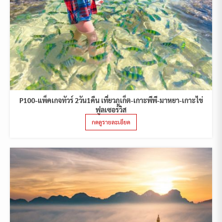
P100-แพ็คเกจทัวร์ 2วัน1คืน เที่ยวภูเก็ต-เกาะพีพี-มาหยา-เกาะไข่
ฟูลเซอร์วิส
กดดูรายละเอียด