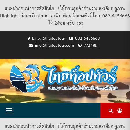
แนะนำก่อนทำการตัดสินใจ !!! ให้ท่านลูกค้าอ่านรายละเอียด ดูภาพ
Highlight ก่อนครับ สอบถามเพิ่มเติมหรือจองทัวร์ โทร. 082-6456663
ได้ 24ชม.ครับ
Skip
Line: @thaitoptour
082-6456663
to
info@thaitoptour.com
7/24ชม.
content
CART
CHECKOUT
CONTACT
HOME
MY
PRIVACY
TERMS
WISHLIST
ดู
บทความ
ยินดี
เกี่ยว
แพ็คเกจ
US
ACCOUNT
POLICY
AND
แพ็คเกจ
ต้อนรับ
กับ
ทัวร์
CONDITIONS
ทัวร์
สู่
เรา
ทั้งหมด
ทั้งหมด
ไทย
ท็อป
ทัวร์
Primary
Menu
แนะนำก่อนทำการตัดสินใจ !!! ให้ท่านลูกค้าอ่านรายละเอียด ดูภาพ