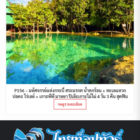
P156 – มหัศจรรย์แห่งกระบี่ สระมรกต น้ำตกร้อน + ทะเลแหวก
ปอดะ ไร่เลย์ + เกาะพีพี มาหยา ปิเล๊ะเกาะไม้ไผ่ 4 วัน 3 คืน สุดฟิน
กดดูรายละเอียด