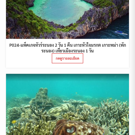
P024-แพ็คเกจทัวร์ระนอง 2 วัน 1 คืน เกาะหัวใจมรกต เกาะพม่า (พัก
ระนอง) เที่ยวเมืองระนอง 1 วัน
กดดูรายละเอียด