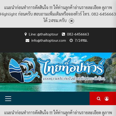
แนะนำก่อนทำการตัดสินใจ !!! ให้ท่านลูกค้าอ่านรายละเอียด ดูภาพ
Highlight ก่อนครับ สอบถามเพิ่มเติมหรือจองทัวร์ โทร. 082-6456663
ได้ 24ชม.ครับ
Skip
Line: @thaitoptour
082-6456663
to
info@thaitoptour.com
7/24ชม.
content
CART
CHECKOUT
CONTACT
HOME
MY
PRIVACY
TERMS
WISHLIST
ดู
บทความ
ยินดี
เกี่ยว
แพ็คเกจ
US
ACCOUNT
POLICY
AND
แพ็คเกจ
ต้อนรับ
กับ
ทัวร์
CONDITIONS
ทัวร์
สู่
เรา
ทั้งหมด
ทั้งหมด
ไทย
ท็อป
ทัวร์
Primary
Menu
แนะนำก่อนทำการตัดสินใจ !!! ให้ท่านลูกค้าอ่านรายละเอียด ดูภาพ