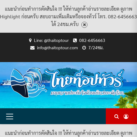
แนะนำก่อนทำการตัดสินใจ !!! ให้ท่านลูกค้าอ่านรายละเอียด ดูภาพ
Highlight ก่อนครับ สอบถามเพิ่มเติมหรือจองทัวร์ โทร. 082-6456663
ได้ 24ชม.ครับ
Skip
Line: @thaitoptour
082-6456663
to
info@thaitoptour.com
7/24ชม.
content
CART
CHECKOUT
CONTACT
HOME
MY
PRIVACY
TERMS
WISHLIST
ดู
บทความ
ยินดี
เกี่ยว
แพ็คเกจ
US
ACCOUNT
POLICY
AND
แพ็คเกจ
ต้อนรับ
กับ
ทัวร์
CONDITIONS
ทัวร์
สู่
เรา
ทั้งหมด
ทั้งหมด
ไทย
ท็อป
ทัวร์
Primary
Menu
แนะนำก่อนทำการตัดสินใจ !!! ให้ท่านลูกค้าอ่านรายละเอียด ดูภาพ