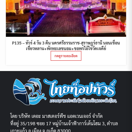
P135 – ทัวร์ 4 วัน 3 คืน นครศรีธรรมราช-สุราษฏร์ธานี นอนเขื่อน
เชี่ยวหลาน+พักทะเลขนอม+ขอพรไอ้ไข่วัดเจดีย์
กดดูรายละเอียด
โดย บริษัท เดอะ มาสเตอร์พีช แอดเวนเจอร์ จำกัด
ที่อยู่ 35/198 ซอย 17 หมู่บ้านเจ้าฟ้าการ์เด้นโฮม 3, ตำบล
เกาะแก้ว อ.เมือง จ.ภูเก็ต 83000