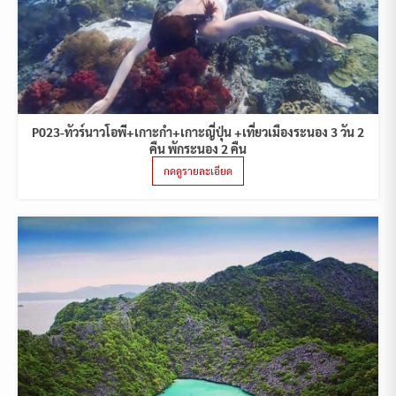
P023-ทัวร์นาวโอพี+เกาะกำ+เกาะญี่ปุ่น +เที่ยวเมืองระนอง 3 วัน 2
คืน พักระนอง 2 คืน
กดดูรายละเอียด