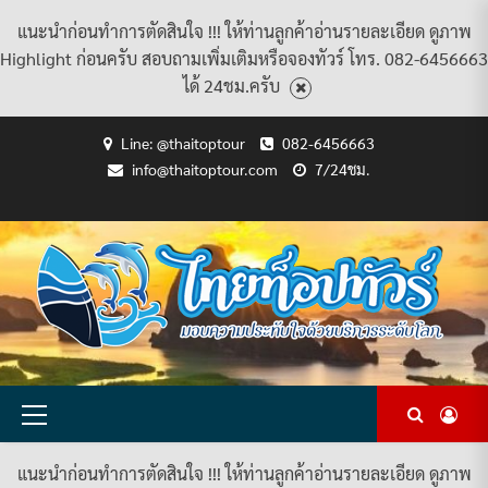
แนะนำก่อนทำการตัดสินใจ !!! ให้ท่านลูกค้าอ่านรายละเอียด ดูภาพ
Highlight ก่อนครับ สอบถามเพิ่มเติมหรือจองทัวร์ โทร. 082-6456663
ได้ 24ชม.ครับ
Skip
Line: @thaitoptour
082-6456663
to
info@thaitoptour.com
7/24ชม.
content
CART
CHECKOUT
CONTACT
HOME
MY
PRIVACY
TERMS
WISHLIST
ดู
บทความ
ยินดี
เกี่ยว
แพ็คเกจ
US
ACCOUNT
POLICY
AND
แพ็คเกจ
ต้อนรับ
กับ
ทัวร์
CONDITIONS
ทัวร์
สู่
เรา
ทั้งหมด
ทั้งหมด
ไทย
ท็อป
ทัวร์
Primary
Menu
แนะนำก่อนทำการตัดสินใจ !!! ให้ท่านลูกค้าอ่านรายละเอียด ดูภาพ