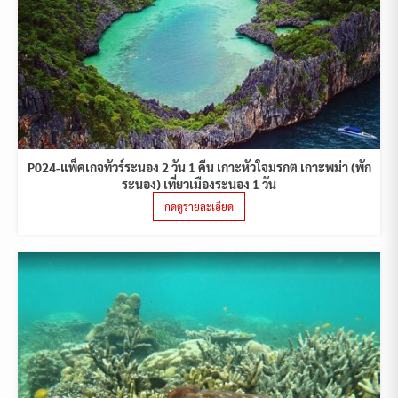
P024-แพ็คเกจทัวร์ระนอง 2 วัน 1 คืน เกาะหัวใจมรกต เกาะพม่า (พัก
ระนอง) เที่ยวเมืองระนอง 1 วัน
กดดูรายละเอียด