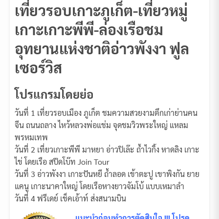
เที่ยวรอบเกาะภูเก็ต-เที่ยวหมู่
เกาะเกาะพีพี-ล่องเรือชม
อุทยานแห่งชาติอ่าวพังงา ฟูล
เซอร์วิส
โปรแกรมโดยย่อ
วันที่ 1 เที่ยวรอบเมือง ภูเก็ต ชมความสวยงามตึกเก่าย่านคน
จีน ถนนถลาง ไหว้หลวงพ่อแช่ม จุดชมวิวพระใหญ่ แหลม
พรหมเทพ
วันที่ 2 เที่ยวเกาะพีพี มาหยา อ่าวปิเล๊ะ ถ้ำไวกิ้ง หาดลิง เกาะ
ไข่ โดยเรือ สปีดโบ๊ท Join Tour
วันที่ 3 อ่าวพังงา เกาะปันหยี ถ้ำลอด เข้าตะปู เขาพิงกัน ยาย
แคนู เกาะนาคาใหญ่ โดยเรือหางยาวจัมโบ้ แบบเหมาลำ
วันที่ 4 ฟรีเดย์ เช็คเอ้าท์ ส่งสนามบิน
แนะนำก่อนทำการตัดสินใจ !!! โปรด