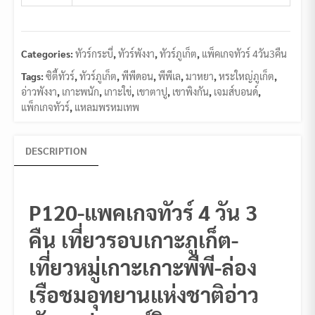
Categories:
ทัวร์กระบี่
,
ทัวร์พังงา
,
ทัวร์ภูเก็ต
,
แพ็คเกจทัวร์ 4วัน3คืน
Tags:
ซิตี้ทัวร์
,
ทัวร์ภูเก็ต
,
พีพีดอน
,
พีพีเล
,
มาหยา
,
หระใหญ่ภูเก็ต
,
อ่าวพังงา
,
เกาะพนัก
,
เกาะใข่
,
เขาตาปู
,
เขาพิงกัน
,
เจมส์บอนด์
,
แพ็กเกจทัวร์
,
แหลมพรหมเทพ
DESCRIPTION
P120-แพคเกจทัวร์ 4 วัน 3
คืน เที่ยวรอบเกาะภูเก็ต-
เที่ยวหมู่เกาะเกาะพีพี-ล่อง
เรือชมอุทยานแห่งชาติอ่าว