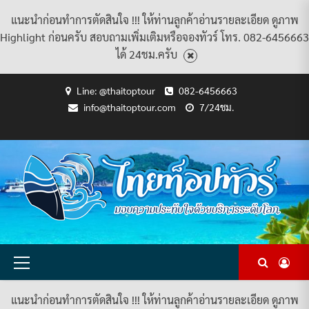
แนะนำก่อนทำการตัดสินใจ !!! ให้ท่านลูกค้าอ่านรายละเอียด ดูภาพ
Highlight ก่อนครับ สอบถามเพิ่มเติมหรือจองทัวร์ โทร. 082-6456663
ได้ 24ชม.ครับ
Skip
Line: @thaitoptour
082-6456663
to
info@thaitoptour.com
7/24ชม.
content
CART
CHECKOUT
CONTACT
HOME
MY
PRIVACY
TERMS
WISHLIST
ดู
บทความ
ยินดี
เกี่ยว
แพ็คเกจ
US
ACCOUNT
POLICY
AND
แพ็คเกจ
ต้อนรับ
กับ
ทัวร์
CONDITIONS
ทัวร์
สู่
เรา
ทั้งหมด
ทั้งหมด
ไทย
ท็อป
ทัวร์
Primary
Menu
แนะนำก่อนทำการตัดสินใจ !!! ให้ท่านลูกค้าอ่านรายละเอียด ดูภาพ