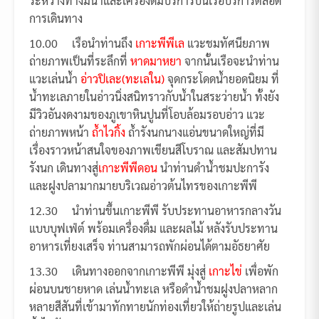
ระหว่างทางมีน้ำและเครื่องดื่มบริการบนเรือบริการตลอด
การเดินทาง
10.00 เรือนำท่านถึง
เกาะพีพีเล
แวะชมทัศนียภาพ
ถ่ายภาพเป็นที่ระลึกที่
หาดมาหยา
จากนั้นเรือจะนำท่าน
แวะเล่นน้ำ
อ่าวปิเละ(ทะเลใน)
จุดกระโดดน้ำยอดนิยม ที่
น้ำทะเลภายในอ่าวนิ่งสนิทราวกับน้ำในสระว่ายน้ำ ทั้งยัง
มีวิวอันงดงามของภูเขาหินปูนที่โอบล้อมรอบอ่าว แวะ
ถ่ายภาพหน้า
ถ้ำไวกิ้ง
ถ้ำรังนกนางแอ่นขนาดใหญ่ที่มี
เรื่องราวหน้าสนใจของภาพเขียนสีโบราณ และสัมปทาน
รังนก เดินทางสู่
เกาะพีพีดอน
นำท่านดำน้ำชมปะการัง
และฝูงปลามากมายบริเวณอ่าวต้นไทรของเกาะพีพี
12.30 นำท่านขึ้นเกาะพีพี รับประทานอาหารกลางวัน
แบบบุฟเฟ่ต์ พร้อมเครื่องดื่ม และผลไม้ หลังรับประทาน
อาหารเที่ยงเสร็จ ท่านสามารถพักผ่อนได้ตามอัธยาศัย
13.30 เดินทางออกจากเกาะพีพี มุ่งสู่
เกาะไข่
เพื่อพัก
ผ่อนบนชายหาด เล่นน้ำทะเล หรือดำน้ำชมฝูงปลาหลาก
หลายสีสันที่เข้ามาทักทายนักท่องเที่ยวให้ถ่ายรูปและเล่น