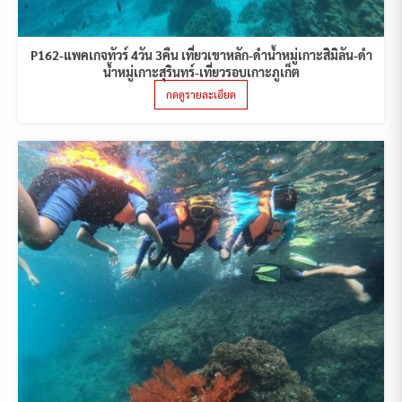
P162-แพคเกจทัวร์ 4วัน 3คืน เที่ยวเขาหลัก-ดำน้ำหมู่เกาะสิมิลัน-ดำ
น้ำหมู่เกาะสุรินทร์-เที่ยวรอบเกาะภูเก็ต
กดดูรายละเอียด