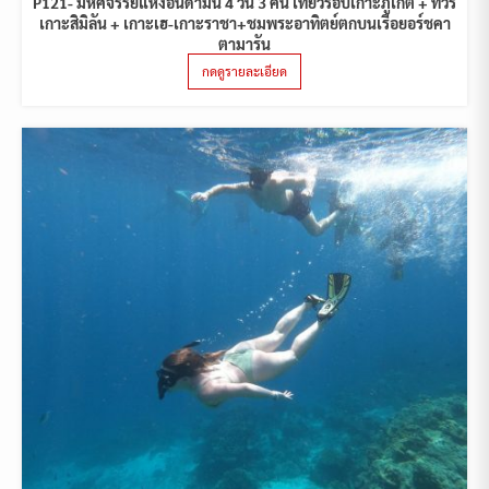
P121- มหัศจรรย์แห่งอันดามัน 4 วัน 3 คืน เที่ยวรอบเกาะภูเก็ต + ทัวร์
เกาะสิมิลัน + เกาะเฮ-เกาะราชา+ชมพระอาทิตย์ตกบนเรือยอร์ชคา
ตามารัน
กดดูรายละเอียด