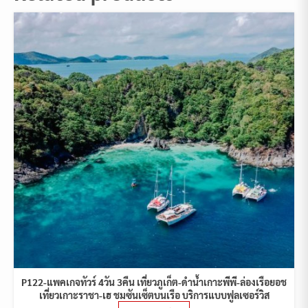
P122-แพคเกจทัวร์ 4วัน 3คืน เที่ยวภูเก็ต-ดำน้ำเกาะพีพี-ล่องเรือยอช
เที่ยวเกาะราชา-เฮ ชมซันเซ็ตบนเรือ บริการแบบฟูลเซอร์วิส