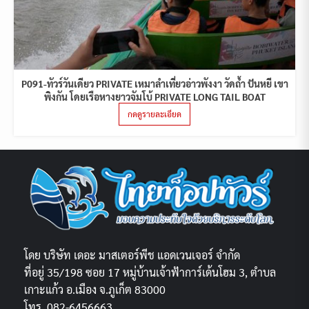
P091-ทัวร์วันเดียว PRIVATE เหมาลำเที่ยวอ่าวพังงา วัดถ้ำ ปันหยี เขา
พิงกัน โดยเรือหางยาวจัมโบ้ PRIVATE LONG TAIL BOAT
กดดูรายละเอียด
โดย บริษัท เดอะ มาสเตอร์พีช แอดเวนเจอร์ จำกัด
ที่อยู่ 35/198 ซอย 17 หมู่บ้านเจ้าฟ้าการ์เด้นโฮม 3, ตำบล
เกาะแก้ว อ.เมือง จ.ภูเก็ต 83000
โทร. 082-6456663