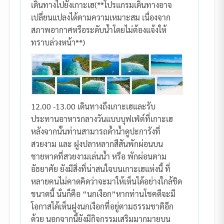
เดินทางไปยังเกาะเฮ(**โปรแกรมเดินทางอาจ
เปลี่ยนแปลงได้ตามความเหมาะสม เนื่องจาก
สภาพอากาศหรือระดับน้ำโดยไม่ต้องแจ้งให้
ทราบล่วงหน้า**)
12.00 -13.00 เดินทางถึงเกาะเฮและรับ
ประทานอาหารกลางวันแบบบุฟเฟ่ต์ที่เกาะเฮ
หลังจากนั้นท่านสามารถด้ำน้ำดูปะการังที่
สวยงาม และ ฝูงปลาหลากสีสันพักผ่อนบน
ชายหาดที่สวยงามเล่นน้ำ หรือ พักผ่อนตาม
อัธยาศัย ยังมีสิ่งที่น่าสนใจบนเกาะเฮแห่งนี้ ที่
หลายคนไม่คาดคิดว่าจะมาให้เห็นได้อย่างใกล้ชิด
ขนาดนี้ นั่นก็คือ “นกเงือก”หากท่านโชคดีจะมี
โอกาสได้เห็นฝูงนกเงือกที่อยู่ตามธรรมชาติอีก
ด้วย นอกจากนี้ยังมีกิจกรรมเสริมมากมายบน