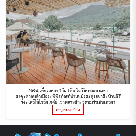
P094-เที่ยวนครฯ 2วัน 1คืน ไหว้วัดพระบรมหา
ธาตุ+ศาลหลักเมือง+พิพิธภัณฑ์บ้านหนังตะลุงสุชาติ+บ้านคีรี
วง+ไหว้ไอ้ไข่วัดเจดีย์ เขาพลายดำ+จุดชมวิวเนินเทวดา
กดดูรายละเอียด