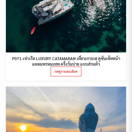
P071-เช่าเรือ LUXURY CATAMARAN เที่ยวเกาะเฮ ดูซันเซ็ทหน้า
แหลมพรหมเทพ ครึ่งวันบ่าย แบบส่วนตัว
กดดูรายละเอียด