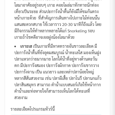
โลมาอาศัยอยู่รอบๆ เกาะ คอยโผล่มาทักทายนักท่อง
เที่ยวเป็นระยะ ส่วนปะการังน้ำตื้นก็ยังมีให้ชมกันตรง
หน้าเกาะด้วย ที่สำคัญการเดินทางไปเกาะไม้ท่อนนั้น
แสนสะดวกสบาย ใช้เวลาราว 20-30 นาทีก็ถึงแล้ว โดย
มีกิจกรรมให้ทำหลากหลายได้แก่ Snorkeling รอบ
เกาะถ้าโชคดีอาจเจอฝูงน้องโลมาด้วย
เกาะเฮ
เป็นเกาะที่มีหาดทรายอันขาวละเอียด มี
ปะการังน้ำตื้นที่ยังอุดมสมบูรณ์ น้ำทะเลใส มองเห็นฝูง
ปลาแหวกว่ายมากมาย โลกใต้น้ำที่อยู่ทางด้านตะวัน
ตก มีปะการังสมอง ปะการังผักกาด ปะการังเขากวาง
ปะการังจาน เป็น แนวยาว และเหล่าปลาน้อยใหญ่
หลากสีสันสวยงาม เช่น ปลาผีเสื้อ ปลาโนรี ปลานกแก้ว
ปลาสินสมุทร สามารถ ดำน้ำแบบสนอร์เกิลใช้หน้ากาก
ดำน้ำและท่อหายใจก็สามารถเห็นโลกใต้ทะเลที่
สวยงาม
รายละเอียดโปรแกรมทัวร์นี้