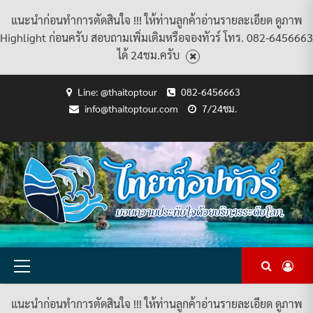
แนะนำก่อนทำการตัดสินใจ !!! ให้ท่านลูกค้าอ่านรายละเอียด ดูภาพ
Highlight ก่อนครับ สอบถามเพิ่มเติมหรือจองทัวร์ โทร. 082-6456663
ได้ 24ชม.ครับ
Skip
Line: @thaitoptour
082-6456663
to
info@thaitoptour.com
7/24ชม.
content
CART
CHECKOUT
CONTACT
HOME
MY
PRIVACY
TERMS
WISHLIST
ดู
บทความ
ยินดี
เกี่ยว
แพ็คเกจ
US
ACCOUNT
POLICY
AND
แพ็คเกจ
ต้อนรับ
กับ
ทัวร์
CONDITIONS
ทัวร์
สู่
เรา
ทั้งหมด
ทั้งหมด
ไทย
ท็อป
ทัวร์
Primary
Menu
แนะนำก่อนทำการตัดสินใจ !!! ให้ท่านลูกค้าอ่านรายละเอียด ดูภาพ