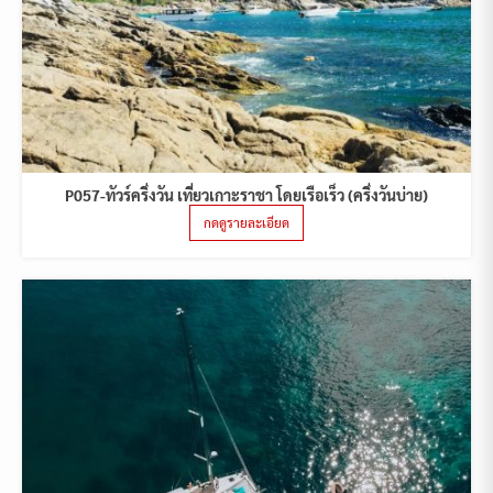
P057-ทัวร์ครึ่งวัน เที่ยวเกาะราชา โดยเรือเร็ว (ครึ่งวันบ่าย)
กดดูรายละเอียด