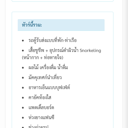
ทัวร์นี้รวม:
รถตู้รับส่งแบบที่พัก-ท่าเรือ
เสื้อชูชีพ + อุปกรณ์ดำผิวน้ำ Snorkeling
(หน้ากาก + ท่อหายใจ)
ผลไม้ เครื่องดื่ม น้ำดื่ม
มัคคุเทศก์นำเที่ยว
อาหารเย็นแบบบุฟเฟ่ต์
คายัคท้องใส
แพดเดิ้ลบอร์ด
ห่วงยางแฟนซี
ช่างถ่ายรูป