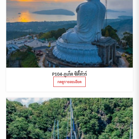
P104-ภูเก็ต ซิตี้ทัวร์
กดดูรายละเอียด