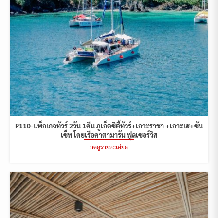
P110-แพ็กเกจทัวร์ 2วัน 1คืน ภูเก็ตซิตี้ทัวร์+เกาะราชา +เกาะเฮ+ซัน
เซ็ท โดยเรือคาตามารัน ฟูลเซอร์วิส
กดดูรายละเอียด