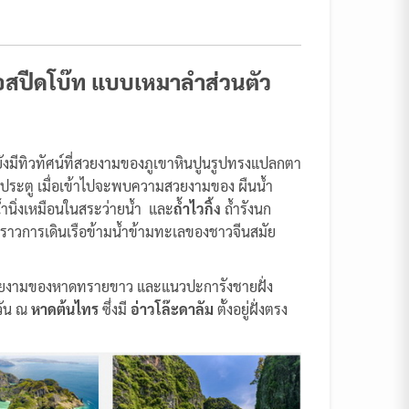
เรือสปีดโบ๊ท แบบเหมาลำส่วนตัว
ยังมีทิวทัศน์ที่สวยงามของภูเขาหินปูนรูปทรงแปลกตา
ือนประตู เมื่อเข้าไปจะพบความสวยงามของ ผืนน้ำ
ำนิ่งเหมือนในสระว่ายน้ำ และ
ถ้ำไวกิ้ง
ถ้ำรังนก
งราวการเดินเรือข้ามน้ำข้ามทะเลของชาวจีนสมัย
มสวยงามของหาดทรายขาว และแนวปะการังชายฝั่ง
วัน ณ
หาดต้นไทร
ซึ่งมี
อ่าวโล๊ะดาลัม
ตั้งอยู่ฝั่งตรง