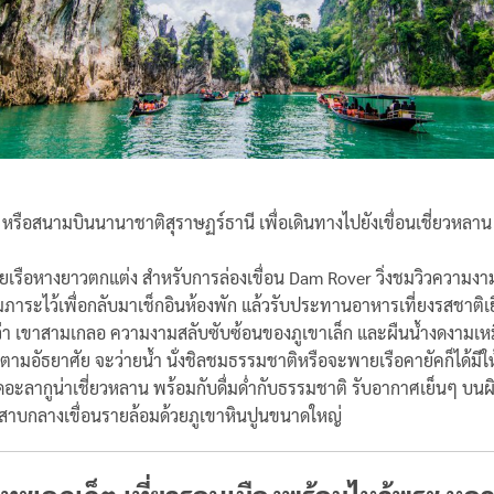
หรือสนามบินนานาชาติสุราษฏร์ธานี เพื่อเดินทางไปยังเขื่อนเชี่ยวหลาน 
นโดยเรือหางยาวตกแต่ง สำหรับการล่องเขื่อน Dam Rover วิ่งชมวิวความ
ภาระไว้เพื่อกลับมาเช็กอินห้องพัก แล้วรับประทานอาหารเที่ยงรสชาติเย
ยกว่า เขาสามเกลอ ความงามสลับซับซ้อนของภูเขาเล็ก และผืนน้ำงดงามเห
อนตามอัธยาศัย จะว่ายน้ำ นั่งชิลชมธรรมชาติหรือจะพายเรือคายัคก็ได้มี
ลากูน่าเชี่ยวหลาน พร้อมกับดื่มด่ำกับธรรมชาติ รับอากาศเย็นๆ บนผิ
สาบกลางเขื่อนรายล้อมด้วยภูเขาหินปูนขนาดใหญ่