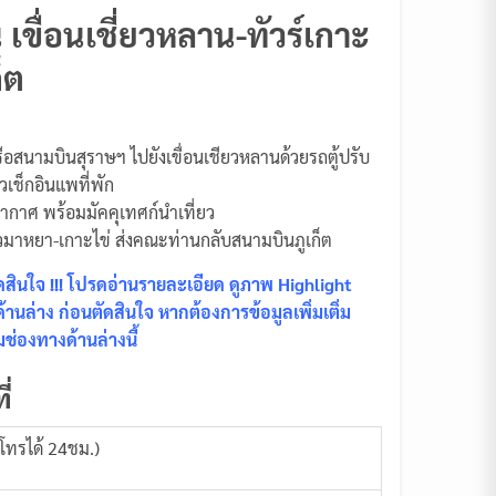
น เขื่อนเชี่ยวหลาน-ทัวร์เกาะ
็ต
ือสนามบินสุราษฯ ไปยังเขื่อนเชียวหลานด้วยรถตู้ปรับ
วเช็กอินแพที่พัก
บอากาศ พร้อมมัคคุเทศก์นำเที่ยว
-อ่าวมาหยา-เกาะไข่ ส่งคณะท่านกลับสนามบินภูเก็ต
ินใจ !!! โปรดอ่านรายละเอียด ดูภาพ Highlight
นล่าง ก่อนตัดสินใจ หากต้องการข้อมูลเพิ่มเติ่ม
ช่องทางด้านล่างนี้
ี่
โทรได้ 24ชม.)