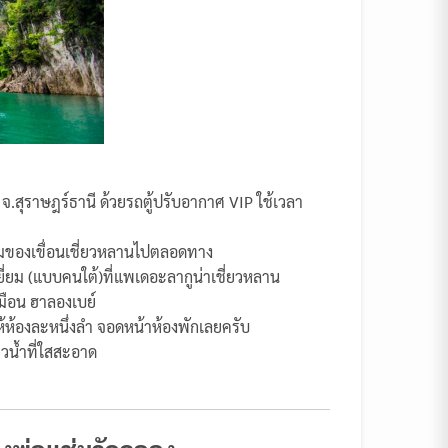
จ.สุราษฎร์ธานี ด้วยรถตู้ปรับอากาศ VIP ใช้เวลา
งามของเขื่อนเชี่ยวหลานไปตลอดทาง
ี่ยม (แบบคนใต้)ที่แพเดอะลากูน่าเชี่ยวหลาน
มือน ฮาลองเบย์
ให้ห้องละหนึ่งลำ จอดหน้าห้องพักเลยครับ
วน้ำที่ใสสะอาด