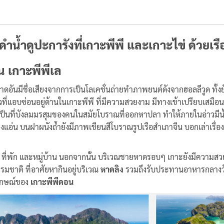
 ดำน้ำดูปะการังที่เกาะพีพี และเกาะไข่ ด้วย
น เกาะพีพีเล
ดอันมีชื่อเสียงจากการเป็นโลเคชั่นถ่ายทำภาพยนต์ดังจากฮอลลีวูด ทั้ง
่าวที่แอบซ่อนอยู่ด้านในเกาะพีพี ที่มีความสวยงาม มีทางเข้าเปรียบเสม
เป็นที่บังลมมรสุมของคนในสมัยโบราณที่ออกหาปลา ทำให้ภายในอ่าวมีน้
อ่น บนฝาผนังถ้ำยังมีภาพเขียนสีโบราณรูปเรือสำเภาจีน บอกเล่าเรื่อ
าร ที่พัก และหมู่บ้าน นอกจากนั้น บริเวณชายหาดรอบๆ เกาะยังมีควา
ชาติ ที่อาศัยหากินอยู่บริเวณ
หาดลิง
รวมถึงรับประทานอาหารกลาง
ลักษณ์ของ
เกาะพีพีดอน