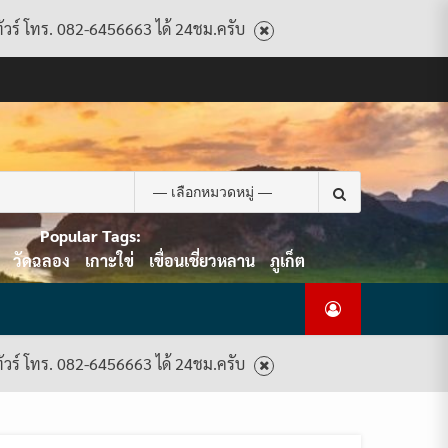
ทัวร์ โทร. 082-6456663 ได้ 24ชม.ครับ
CART
CHECKOUT
CONTACT
HOME
MY
PRIVACY
TERMS
WISHLIST
ดู
บทความ
ยินดี
เกี่ยว
แพ็คเกจ
US
ACCOUNT
POLICY
AND
แพ็คเกจ
ต้อนรับ
กับ
ทัวร์
CONDITIONS
ทัวร์
สู่
เรา
ทั้งหมด
ทั้งหมด
ไทย
ท็อป
Search
ทัวร์
for:
Popular Tags:
วัดฉลอง
เกาะใข่
เขื่อนเชี่ยวหลาน
ภูเก็ต
ทัวร์ โทร. 082-6456663 ได้ 24ชม.ครับ