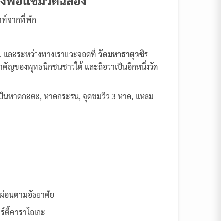
วงพ่อแช่มวัดฉลอง
ท์จากที่พัก
ชม. และระหว่างทางเราแวะจอดที่
วัดมหาธาตุวชิร
ของพุทธนิกชนชาวใต้ และถือว่าเป็นอีกหนึ่งวัด
จะเป็นหาดกะตะ, หาดกระรน, จุดชมวิว 3 หาด, แหลม
กผ่อนตามอัธยาศัย
์ตี้คาราโอเกะ