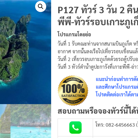
P127 ทัวร์ 3 วัน 2 คื
พีพี-ทัวร์รอบเกาะภูเก
โปรแกรมโดยย่อ
วันที่ 1 รับคณะท่านจากสนามบินภูเก็ต หร
อากาศ จากนั้นลงเรือไปเที่ยวรอบเขื่อนแล้
วันที่ 2 เที่ยวรอบเกาะภูเก็ตด้วยรถตู้ปรั
วันที่ 3 ทัวร์ดำน้ำดูปะการังที่เกาะพีพี
แนะนำก่อนทำการตัดส
และศึกษาโปรแกรมด้า
โปรดติดต่อเราได้ตาม
สอบถามหรือจองทัวร์นี้ได้ท
โทร: 082-6456663 (