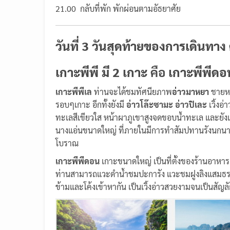
21.00 กลับที่พัก พักผ่อนตามอัธยาศัย
วันที่ 3 วันสุดท้ายของการเดินทาง
เกาะพีพี มี 2 เกาะ
คือ
เกาะพีพีดอ
เกาะพีพีเล
ท่านจะได้ชมทัศนียภาพ
อ่าวมาหยา
ชายหา
รอบๆเกาะ อีกทั้งยังมี
อ่าวโล๊ะซามะ อ่าวปิเละ
เวิ้งอ
ทะเลสีเขียวใส หน้าผาภูเขาสูงจดขอบน้ำทะเล และยัง
นางแอ่นขนาดใหญ่ ที่ภายในมีการทำสัมปทานรังนกนางแ
โบราณ
เกาะพีพีดอน
เกาะขนาดใหญ่ เป็นที่ตั้งของร้านอาห
ท่านสามารถแวะดำน้ำชมปะการัง แวะชมฝูงลิงแสมธรรม
ข้ามและโค้งเข้าหากัน เป็นเวิ้งอ่าวสวยงามจนเป็นสัญ