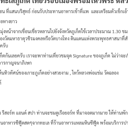
ทะเลภูเก็ต เที่ยวรอบเมืองพร้อมไหว้พระ หล
ซน ที่แสนบริสุทธ์ ก่อนรับประทานอาหารเช้าที่แพ และเตรียมตัวเช็กเอ้า
รือหางยาว
 มุ่งหน้าจากเขื่อนเชี่ยวหลานไปยังจังหวัดภูเก็ตใช้เวลาประมาณ 1.30 
ัดมหาธาตุวชิรมงคลหรือวัดบางโทง ดินแดนแห่งพระพุทธศาสนาที่สำคัญ
อครับ
ก็ตกันเลยครับ เราจะพาท่านเที่ยวชมจุด Signature ของภูเก็ต ไม่ว่า
าคารกาญจนาภิเษก
นทิวทัศน์ของเกาะภูเก็ตอย่างสวยงาม , ไหว้หลวงพ่อแช่ม วัดฉลอง
้
น รีสอร์ท แอนด์ สปา ท่านจะชมดูเรือยอร์ท ที่มาจอดมากมาย ให้ท่านพั
อาหารซีฟู๊ดสดๆจากทะเล ที่ร้านอาหารแหลมหินซีฟู๊ด พร้อมบริการปาร