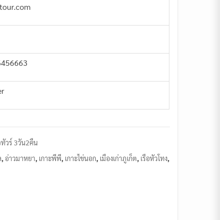
ptour.com
6456663
er
ทัวร์ 3วัน2คืน
ล
,
อ่าวมาหยา
,
เกาะพีพี
,
เกาะไข่นอก
,
เมืองเก่าภูเก็ต
,
เรือหัวโทง
,