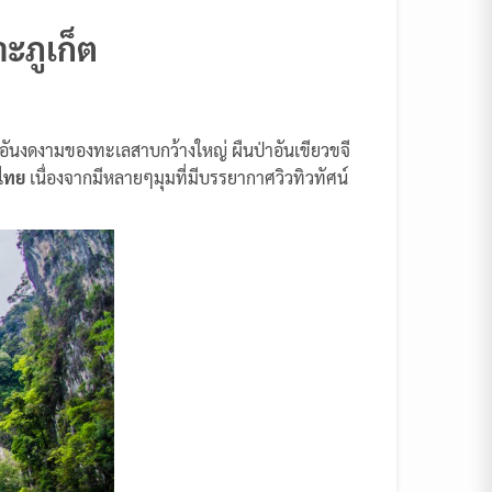
าะภูเก็ต
าศอันงดงามของทะเลสาบกว้างใหญ่ ผืนป่าอันเขียวขจี
งไทย
เนื่องจากมีหลายๆมุมที่มีบรรยากาศวิวทิวทัศน์