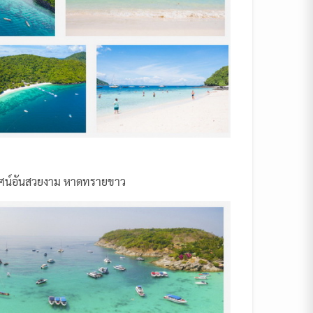
วทัศน์อันสวยงาม หาดทรายขาว