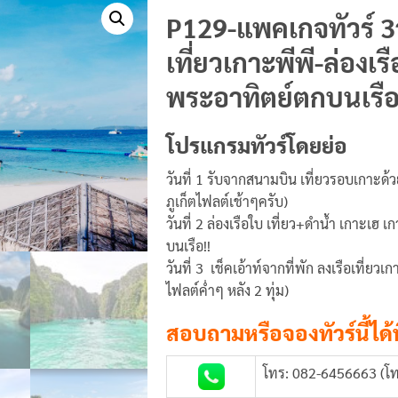
P129-แพคเกจทัวร์ 3วั
เที่ยวเกาะพีพี-ล่อง
พระอาทิตย์ตกบนเรื
โปรแกรมทัวร์โดยย่อ
วันที่ 1 รับจากสนามบิน เที่ยวรอบเกาะด้
ภูเก็ตไฟลต์เช้าๆครับ)
วันที่ 2 ล่องเรือใบ เที่ยว+ดำน้ำ เกา
บนเรือ!!
วันที่ 3 เช็คเอ้าท์จากที่พัก ลงเรือเที่
ไฟลต์ค่ำๆ หลัง 2 ทุ่ม)
สอบถามหรือจองทัวร์นี้ได้ท
โทร: 082-6456663 (โท