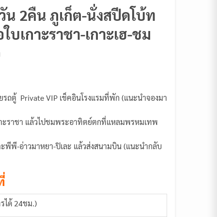
น 2คืน ภูเก็ต-นั่งสปีดโบ้ท
เรือใบเกาะราชา-เกาะเฮ-ชม
อ
วยรถตู้ Private VIP เช็คอินโรงแรมที่พัก (แนะนำจองมา
ะเฮ เกาะราชา แล้วไปชมพระอาทิตย์ตกที่แหลมพรหมเทพ
ยวเกาะพีพี-อ่าวมาหยา-ปิเละ แล้วส่งสนามบิน (แนะนำกลับ
ี่
รได้ 24ชม.)