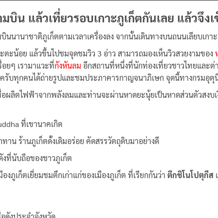
บิน แล้วเที่ยวรอบเกาะภูเก็ตกันเลย แล้วจึงเช็
บินนานาชาติภูเก็ตตามเวลาเครื่องลง จากนั้นเดินทางบนถนนเลียบเกาะฝ
ตะน้อย แล้วขึ้นไปชมจุดชมวิว 3 อ่าว สามารถมองเห็นวิวสวยงามของ
ื่อยๆ เรามาแวะที่
กังหันลม
อีกสถานที่หนึ่งที่นักท่องเที่ยวชาวไทยและต
ครับทุกคนได้ถ่ายรูปและชมประภาคารกาญจนาภิเษก จุดนี้ทางกรมอุตุนิ
่อผลิตไฟฟ้าจากพลังลมและท่านจะผ่านหาดยะนุ้ยเป็นหาดส่วนตัวสงบเงี
uddha ที่เขานาคเกิด
าน ร้านภูเก็ตดั้งเดิมอร่อย คัดสรรวัตถุดิบมาอย่างดี
ังที่นับถือของชาวภูเก็ต
ภูเก็ตเยี่ยมชมตึกเก่าแก่ของเมืองภูเก็ต ที่เรียกกันว่า
ตึกชิโนโปตุกีส
เ
่อดังประจำจังหวัด