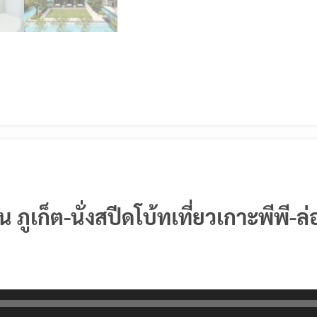
 ภูเก็ต-นั่งสปีดโบ้ทเที่ยวเกาะพีพี-