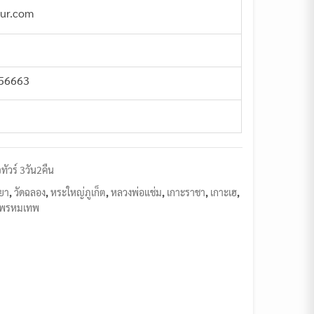
our.com
456663
ทัวร์ 3วัน2คืน
ยา
,
วัดฉลอง
,
หระใหญ่ภูเก็ต
,
หลวงพ่อแช่ม
,
เกาะราชา
,
เกาะเฮ
,
พรหมเทพ