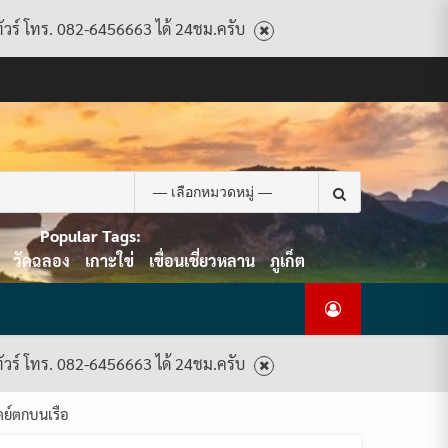
ทัวร์ โทร. 082-6456663 ได้ 24ชม.ครับ
CART
CHECKOUT
CONTACT
HOME
MY
PRIVACY
TERMS
WISHLIST
ดู
บทความ
ยินดี
เกี่ยว
แพ็คเกจ
US
ACCOUNT
POLICY
AND
แพ็คเกจ
ต้อนรับ
กับ
ทัวร์
CONDITIONS
ทัวร์
สู่
เรา
ทั้งหมด
ทั้งหมด
ไทย
ท็อป
Search
ทัวร์
for:
Popular Tags:
วัดฉลอง
เกาะใข่
เขื่อนเชี่ยวหลาน
ภูเก็ต
ทัวร์ โทร. 082-6456663 ได้ 24ชม.ครับ
ตย์ตกบนเรือ