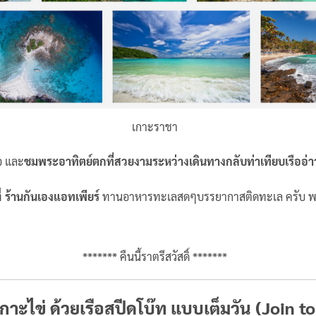
เกาะราชา
อ และ
ชมพระอาทิตย์ตกที่สวยงามระหว่างเดินทางกลับท่าเทียบเรืออ่
่
ร้านกันเองแอทเพียร์
ทานอาหารทะเลสดๆบรรยากาสติดทะเล ครับ พร้
******* คืนนี้ราตรีสวัสดิ์ *******
-เกาะไข่ ด้วยเรือสปีดโบ๊ท แบบเต็มวัน
(Join t