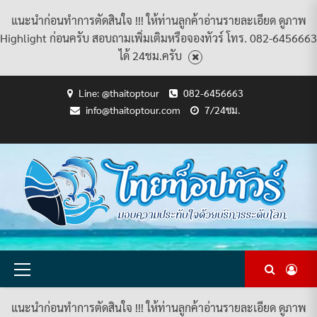
แนะนำก่อนทำการตัดสินใจ !!! ให้ท่านลูกค้าอ่านรายละเอียด ดูภาพ
Highlight ก่อนครับ สอบถามเพิ่มเติมหรือจองทัวร์ โทร. 082-6456663
ได้ 24ชม.ครับ
Skip
Line: @thaitoptour
082-6456663
to
info@thaitoptour.com
7/24ชม.
content
CART
CHECKOUT
CONTACT
HOME
MY
PRIVACY
TERMS
WISHLIST
ดู
บทความ
ยินดี
เกี่ยว
แพ็คเกจ
US
ACCOUNT
POLICY
AND
แพ็คเกจ
ต้อนรับ
กับ
ทัวร์
CONDITIONS
ทัวร์
สู่
เรา
ทั้งหมด
ทั้งหมด
ไทย
ท็อป
ทัวร์
Primary
Menu
แนะนำก่อนทำการตัดสินใจ !!! ให้ท่านลูกค้าอ่านรายละเอียด ดูภาพ