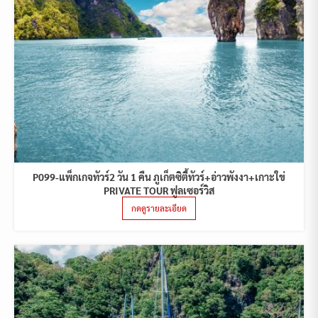
P099-แพ็กเกจทัวร์2 วัน 1 คืน ภูเก็ตซิตี้ทัวร์+อ่าวพังงา+เกาะใข่
PRIVATE TOUR ฟูลเซอร์วิส
กดดูรายละเอียด