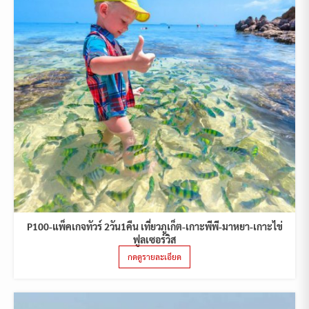
P100-แพ็คเกจทัวร์ 2วัน1คืน เที่ยวภูเก็ต-เกาะพีพี-มาหยา-เกาะไข่
ฟูลเซอร์วิส
กดดูรายละเอียด