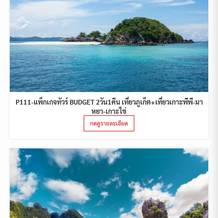
P111-แพ็กเกจทัวร์ BUDGET 2วัน1คืน เที่ยวภูเก็ต+เที่ยวเกาะพีพี-มา
หยา-เกาะไข่
กดดูรายละเอียด