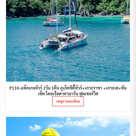
P110-แพ็กเกจทัวร์ 2วัน 1คืน ภูเก็ตซิตี้ทัวร์+เกาะราชา +เกาะเฮ+ซัน
เซ็ท โดยเรือคาตามารัน ฟูลเซอร์วิส
กดดูรายละเอียด