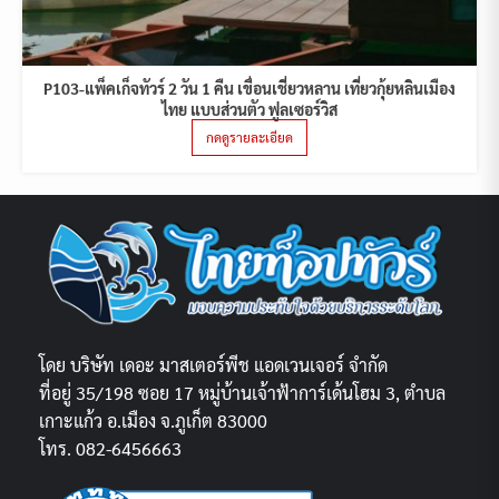
P103-แพ็คเก็จทัวร์ 2 วัน 1 คืน เขื่อนเชี่ยวหลาน เที่ยวกุ้ยหลินเมือง
ไทย แบบส่วนตัว ฟูลเซอร์วิส
กดดูรายละเอียด
โดย บริษัท เดอะ มาสเตอร์พีช แอดเวนเจอร์ จำกัด
ที่อยู่ 35/198 ซอย 17 หมู่บ้านเจ้าฟ้าการ์เด้นโฮม 3, ตำบล
เกาะแก้ว อ.เมือง จ.ภูเก็ต 83000
โทร. 082-6456663