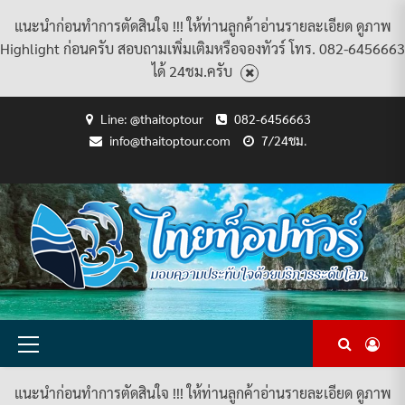
แนะนำก่อนทำการตัดสินใจ !!! ให้ท่านลูกค้าอ่านรายละเอียด ดูภาพ
Highlight ก่อนครับ สอบถามเพิ่มเติมหรือจองทัวร์ โทร. 082-6456663
ได้ 24ชม.ครับ
Skip
Line: @thaitoptour
082-6456663
to
info@thaitoptour.com
7/24ชม.
content
CART
CHECKOUT
CONTACT
HOME
MY
PRIVACY
TERMS
WISHLIST
ดู
บทความ
ยินดี
เกี่ยว
แพ็คเกจ
US
ACCOUNT
POLICY
AND
แพ็คเกจ
ต้อนรับ
กับ
ทัวร์
CONDITIONS
ทัวร์
สู่
เรา
ทั้งหมด
ทั้งหมด
ไทย
ท็อป
ทัวร์
Primary
Menu
แนะนำก่อนทำการตัดสินใจ !!! ให้ท่านลูกค้าอ่านรายละเอียด ดูภาพ