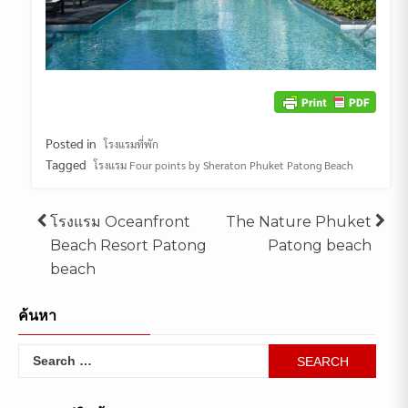
Posted in
โรงแรมที่พัก
Tagged
โรงแรม Four points by Sheraton Phuket Patong Beach
Post
โรงแรม Oceanfront
The Nature Phuket
Beach Resort Patong
Patong beach
navigation
beach
ค้นหา
Search
for: