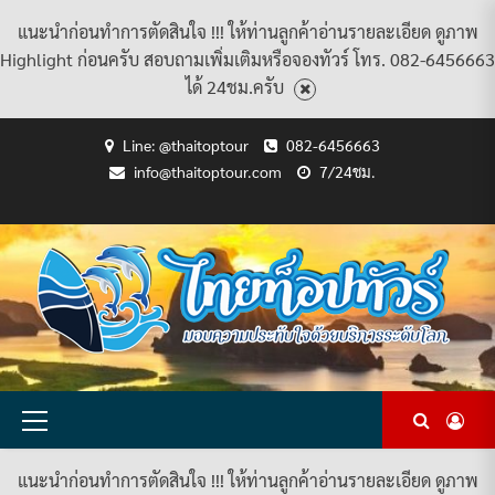
แนะนำก่อนทำการตัดสินใจ !!! ให้ท่านลูกค้าอ่านรายละเอียด ดูภาพ
Highlight ก่อนครับ สอบถามเพิ่มเติมหรือจองทัวร์ โทร. 082-6456663
ได้ 24ชม.ครับ
Skip
Line: @thaitoptour
082-6456663
to
info@thaitoptour.com
7/24ชม.
content
CART
CHECKOUT
CONTACT
HOME
MY
PRIVACY
TERMS
WISHLIST
ดู
บทความ
ยินดี
เกี่ยว
แพ็คเกจ
US
ACCOUNT
POLICY
AND
แพ็คเกจ
ต้อนรับ
กับ
ทัวร์
CONDITIONS
ทัวร์
สู่
เรา
ทั้งหมด
ทั้งหมด
ไทย
ท็อป
ทัวร์
Primary
Menu
แนะนำก่อนทำการตัดสินใจ !!! ให้ท่านลูกค้าอ่านรายละเอียด ดูภาพ