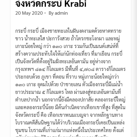
จังหวัดกระบี่ Krabi
20 May 2020
By
admin
กระบี่ กระบี่ เมืองชายทะเลในฝันงดงามดด้วยหาดทราย
ขาว น้ำทะเลใส ปะการังสวย ถ้ำโตรกชะโงกผา และหมู่
เกาะน้อยใหญ่ กว่า ๑๓๐ เกาะ รวมกันเป็นมนต์เสน่ห์ที่
สร้างความประทับใจให้แก่นักท่องเที่ยว ที่มาเยือน กระบี่
เป็นจังหวัดที่ตั้งอยู่ริมฝั่งทะเลอันดามัน อยู่ห่างจาก
กรุงเทพฯ ๘๑๔ กิโลเมตร มีพื้นที่ ๔,๗๐๘ ตารางกิโลเมตร
ประกอบด้วย ภูเขา ที่ดอน ที่ราบ หมู่เกาะน้อยใหญ่กว่า
๑๓๐ เกาะ อุดมไปด้วย ป่าชายเลน ตัวเมืองกระบี่มีแม่น้ำ
ยาวประมาณ ๕ กิโลเมตร ไหล ผ่านลงสู่ทะเลอันดามันที่
ตําบลปากน้ำ นอกจากนี้ยังมีคลองปกาสัย คลองกระบี่ใหญ่
และคลองกระบี่น้อย มีต้นกําเนิดจากเทือกเขาที่สูง ที่สุดใน
จังหวัดกระบี่ คือ เทือกเขาพนมเบญจา จากหลักฐานทาง
โบราณคดีสันนิษฐานได้ว่าบริเวณเมืองกระบี่เคยเป็นแหล่ง
ชุมชน โบราณที่เก่าแก่มากแห่งหนึ่งในประเทศไทย ตั้งแต่