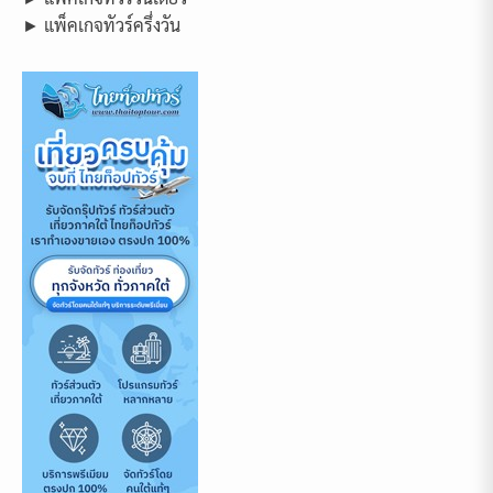
► แพ็คเกจทัวร์ครึ่งวัน