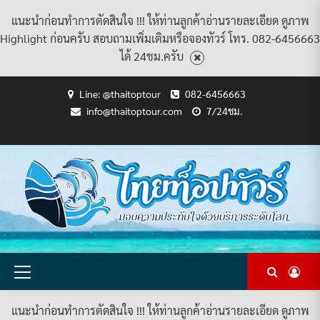
แนะนำก่อนทำการตัดสินใจ !!! ให้ท่านลูกค้าอ่านรายละเอียด ดูภาพ
Highlight ก่อนครับ สอบถามเพิ่มเติมหรือจองทัวร์ โทร. 082-6456663
ได้ 24ชม.ครับ
Skip
Line: @thaitoptour
082-6456663
to
info@thaitoptour.com
7/24ชม.
content
CART
CHECKOUT
CONTACT
HOME
MY
PRIVACY
TERMS
WISHLIST
ดู
บทความ
ยินดี
เกี่ยว
แพ็คเกจ
US
ACCOUNT
POLICY
AND
แพ็คเกจ
ต้อนรับ
กับ
ทัวร์
CONDITIONS
ทัวร์
สู่
เรา
ทั้งหมด
ทั้งหมด
ไทย
ท็อป
ทัวร์
Primary
Menu
แนะนำก่อนทำการตัดสินใจ !!! ให้ท่านลูกค้าอ่านรายละเอียด ดูภาพ