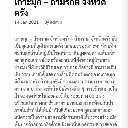
เกาะมุก – ถ้ำมรกต จังหวัด
ตรัง
14 Jan 2021
By
admin
เกาะมุก – ถ้ำมรกต จังหวัดตรัง – ถ้ำมรกต จังหวัดตรัง นับ
เป็นจุดเด่นที่สุดในทะเลตรัง ลักษณะของเกาะทางด้านทิศ
ตะวันตกส่วนใหญ่เป็นโขดหน้าผาหินสูงตระหง่านหันหน้า
ออกสู่ทะเล ทางฝั่งตะวันออกเป็นที่ตั้งของหมู่บ้านชาว
ประมง ที่ยังคงวิถีชีวิตของชาวเกาะไว้อย่างดี สามารถเดิน
เที่ยวรอบเกาะได้ และทางด้านทิศตะวันตกของกเกาะมุก
มีถ้ำมรกตหรือถ้ำทะเลซึ่งมีความงดงามตระการตาอย่าง
มาก จากปากทางเข้าถ้ำเป็นโพรงเล็ก ๆ การเข้าชมภายใน
ถ้ำ จะต้องว่ายน้ำลอยคอเข้าไป ระยะทาง 80 เมตร
บริเวณปากทางเข้าถ้ำแสงจากภายนอกจะสะท้อนกับน้ำ
ภายในถ้ำทำให้เห็นน้ำเป็นสีเขียวมรกต ดูแปลกตาและ
มหัศจรรย์ในความสวยงามที่ธรรมชาติได้บรรจงสร้าง เมื่อ
พ้นปากถ้ำออกมาอีกด้านหนึ่งจะเห็นหาดทรายขาวสะอาด