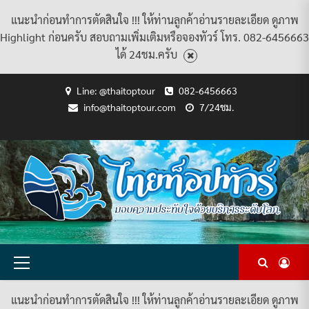
แนะนำก่อนทำการตัดสินใจ !!! ให้ท่านลูกค้าอ่านรายละเอียด ดูภาพ
Highlight ก่อนครับ สอบถามเพิ่มเติมหรือจองทัวร์ โทร. 082-6456663
ได้ 24ชม.ครับ
Skip
Line: @thaitoptour
082-6456663
to
info@thaitoptour.com
7/24ชม.
content
CART
CHECKOUT
CONTACT
HOME
MY
PRIVACY
TERMS
WISHLIST
ดู
บทความ
ยินดี
เกี่ยว
แพ็คเกจ
US
ACCOUNT
POLICY
AND
แพ็คเกจ
ต้อนรับ
กับ
ทัวร์
CONDITIONS
ทัวร์
สู่
เรา
ทั้งหมด
ทั้งหมด
ไทย
ท็อป
ทัวร์
Primary
Menu
แนะนำก่อนทำการตัดสินใจ !!! ให้ท่านลูกค้าอ่านรายละเอียด ดูภาพ