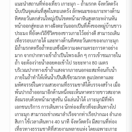
แนะนำสถานที่ท่องเที่ยว เกาะมุก – ถ้ำมรกต จังหวัดตรัง
นับเป็นจุดเด่นที่สุดในทะเลตรัง ลักษณะของเกาะทางด้าน
ทิศตะวันตกส่วนใหญ่เป็นโขดหน้าผาหินสูงตระหง่านหัน
หน้าออกสู่ทะเล ทางฝั่งตะวันออกเป็นที่ตั้งของหมู่บ้านชาว
ประมง ที่ยังคงวิถีชีวิตของชาวเกาะไว้อย่างดี สามารถเดิน
เที่ยวรอบเกาะได้ และทางด้านทิศตะวันตกของกเกาะมุก
มีถ้ำมรกตหรือถ้ำทะเลซึ่งมีความงดงามตระการตาอย่าง
มาก จากปากทางเข้าถ้ำเป็นโพรงเล็ก ๆ การเข้าชมภายใน
ถ้ำ จะต้องว่ายน้ำลอยคอเข้าไป ระยะทาง 80 เมตร
บริเวณปากทางเข้าถ้ำแสงจากภายนอกจะสะท้อนกับน้ำ
ภายในถ้ำทำให้เห็นน้ำเป็นสีเขียวมรกต ดูแปลกตาและ
มหัศจรรย์ในความสวยงามที่ธรรมชาติได้บรรจงสร้าง เมื่อ
พ้นปากถ้ำออกมาอีกด้านหนึ่งจะเห็นหาดทรายขาวสะอาด
ล้อมรอบด้วยหน้าผาสูงชัน นั่งเล่นน้ำได้ เกาะมุกมีที่พัก
เอกชนบริการ การเดินทาง นักท่องเที่ยวที่จะเดินทางไป
เกาะมุก สามารถเช่าเหมาลำเรือจากท่าเรือปากเมง อำเภอ
สิเกา ใช้เวลาเดินทาง 40 นาที จังหวัดตรัง มีสถานที่ท่อง
เที่ยวทางธรรมชาติที่สวยงามหลายแห่ง โดยเฉพาะเกาะ