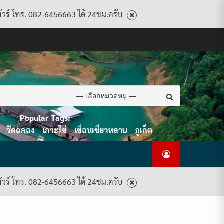
ทัวร์ โทร. 082-6456663 ได้ 24ชม.ครับ
CART
CHECKOUT
CONTACT
HOME
MY
PRIVACY
TERMS
WISHLIST
ดู
บทความ
ยินดี
เกี่ยว
แพ็คเกจ
US
ACCOUNT
POLICY
AND
แพ็คเกจ
ต้อนรับ
กับ
ทัวร์
CONDITIONS
ทัวร์
สู่
เรา
ทั้งหมด
ทั้งหมด
ไทย
ท็อป
Search
ทัวร์
for:
Popular Tags:
วัดฉลอง
เกาะใข่
เขื่อนเชี่ยวหลาน
ภูเก็ต
ทัวร์ โทร. 082-6456663 ได้ 24ชม.ครับ