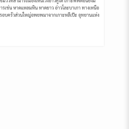
วิวที่สามารถมองเห็นเวิ้งอ่าวคู่ได้ เกาะพีพีดอนยังมี
ิการเช่น หาดแหลมหิน หาดยาว อ่าวโละบาเกา ทางเหนือ
ครอบครัวส่วนใหญ่อพยพมาจากเกาะหลีเป๊ะ อุทยานแห่ง