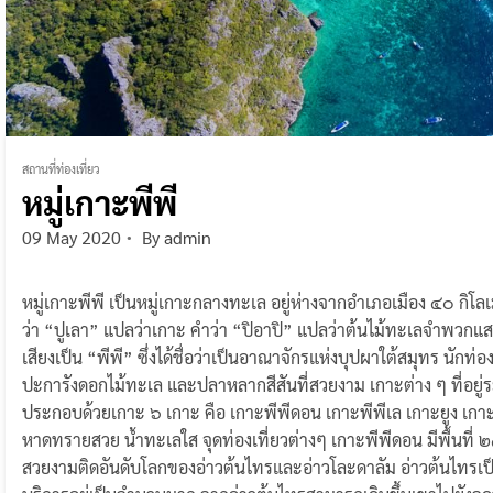
สถานที่ท่องเที่ยว
หมู่เกาะพีพี
09 May 2020
By
admin
หมู่เกาะพีพี เป็นหมู่เกาะกลางทะเล อยู่ห่างจากอําเภอเมือง ๔๐ กิโลเ
ว่า “ปูเลา” แปลว่าเกาะ คําว่า “ปิอาปิ” แปลว่าต้นไม้ทะเลจําพวกแส
เสียงเป็น “พีพี” ซึ่งได้ชื่อว่าเป็นอาณาจักรแห่งบุปผาใต้สมุทร นักท่องเ
ปะการังดอกไม้ทะเล และปลาหลากสีสันที่สวยงาม เกาะต่าง ๆ ที่อยู่ระหว
ประกอบด้วยเกาะ ๖ เกาะ คือ เกาะพีพีดอน เกาะพีพีเล เกาะยูง เกาะ
หาดทรายสวย น้ำทะเลใส จุดท่องเที่ยวต่างๆ เกาะพีพีดอน มีพื้นที่ ๒๘
สวยงามติดอันดับโลกของอ่าวต้นไทรและอ่าวโละดาลัม อ่าวต้นไทรเป็นที