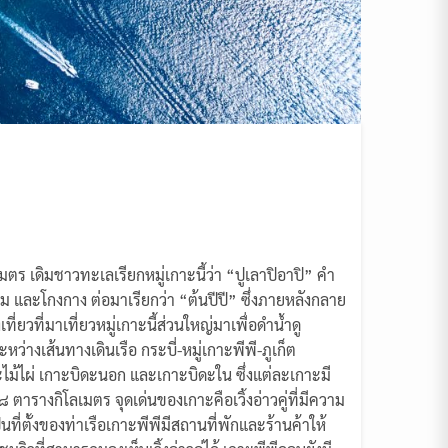
มตร เดิมชาวทะเลเรียกหมู่เกาะนี้ว่า “ปูเลาปิอาปิ” คํา
ม และโกงกาง ต่อมาเรียกว่า “ต้นปีปี” ซึ่งภายหลังกลาย
ที่ยวที่มาเที่ยวหมู่เกาะนี้ส่วนใหญ่มาเพื่อดําน้ำดู
่างเส้นทางเดินเรือ กระบี่-หมู่เกาะพีพี-ภูเก็ต
ไม้ไผ่ เกาะบิดะนอก และเกาะบิดะใน ซึ่งแต่ละเกาะมี
 ตารางกิโลเมตร จุดเด่นของเกาะคือเวิ้งอ่าวคู่ที่มีความ
่ตั้งของท่าเรือเกาะพีพีมีสถานที่พักและร้านค้าให้