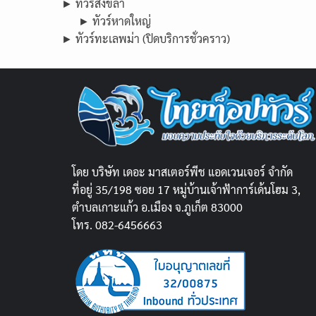
► ทัวร์สงขลา
► ทัวร์หาดใหญ่
► ทัวร์ทะเลพม่า (ปิดบริการชั่วคราว)
โดย บริษัท เดอะ มาสเตอร์พีช แอดเวนเจอร์ จำกัด
ที่อยู่ 35/198 ซอย 17 หมู่บ้านเจ้าฟ้าการ์เด้นโฮม 3,
ตำบลเกาะแก้ว อ.เมือง จ.ภูเก็ต 83000
โทร. 082-6456663