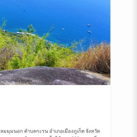
อยแหลมมุมนอก ตำบลกะรน อำเภอเมืองภูเก็ต จังหวัด