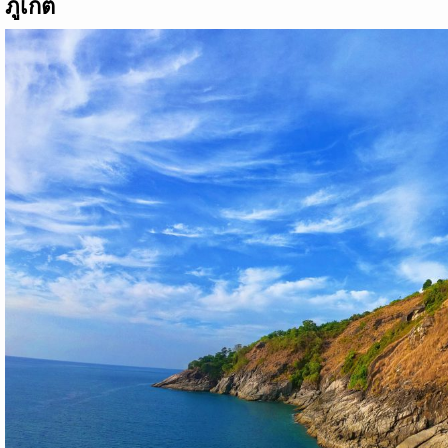
ภูเก็ต