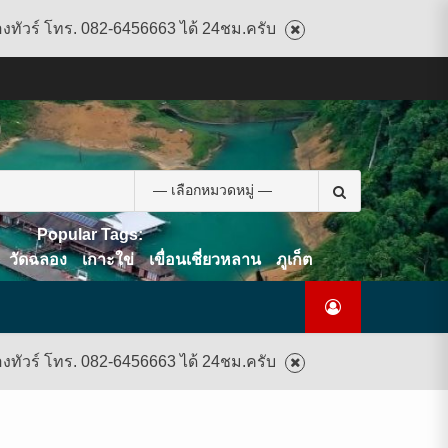
องทัวร์ โทร. 082-6456663 ได้ 24ชม.ครับ
CART
CHECKOUT
CONTACT
HOME
MY
PRIVACY
TERMS
WISHLIST
ดู
บทความ
ยินดี
เกี่ยว
แพ็คเกจ
US
ACCOUNT
POLICY
AND
แพ็คเกจ
ต้อนรับ
กับ
ทัวร์
CONDITIONS
ทัวร์
สู่
เรา
ทั้งหมด
ทั้งหมด
ไทย
ท็อป
Search
ทัวร์
for:
Popular Tags:
วัดฉลอง
เกาะใข่
เขื่อนเชี่ยวหลาน
ภูเก็ต
องทัวร์ โทร. 082-6456663 ได้ 24ชม.ครับ