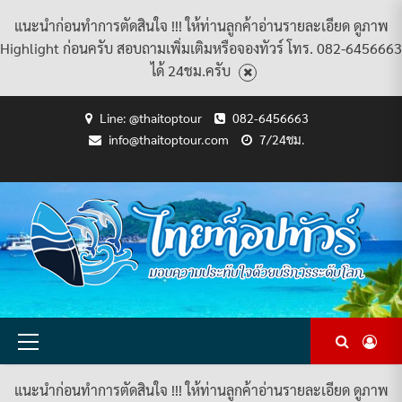
แนะนำก่อนทำการตัดสินใจ !!! ให้ท่านลูกค้าอ่านรายละเอียด ดูภาพ
Highlight ก่อนครับ สอบถามเพิ่มเติมหรือจองทัวร์ โทร. 082-6456663
ได้ 24ชม.ครับ
Skip
Line: @thaitoptour
082-6456663
to
info@thaitoptour.com
7/24ชม.
content
CART
CHECKOUT
CONTACT
HOME
MY
PRIVACY
TERMS
WISHLIST
ดู
บทความ
ยินดี
เกี่ยว
แพ็คเกจ
US
ACCOUNT
POLICY
AND
แพ็คเกจ
ต้อนรับ
กับ
ทัวร์
CONDITIONS
ทัวร์
สู่
เรา
ทั้งหมด
ทั้งหมด
ไทย
ท็อป
ทัวร์
Primary
Menu
แนะนำก่อนทำการตัดสินใจ !!! ให้ท่านลูกค้าอ่านรายละเอียด ดูภาพ