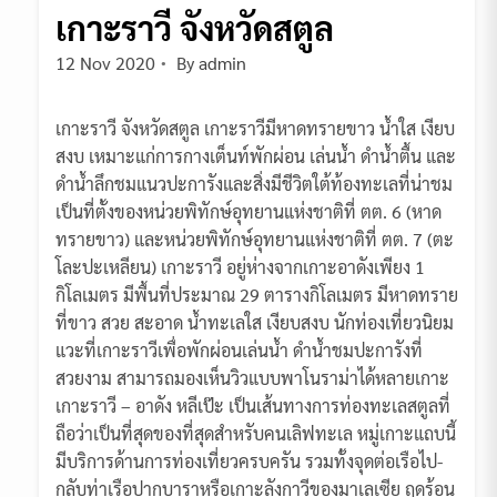
เกาะราวี จังหวัดสตูล
12 Nov 2020
By
admin
เกาะราวี จังหวัดสตูล เกาะราวีมีหาดทรายขาว น้ำใส เงียบ
สงบ เหมาะแก่การกางเต็นท์พักผ่อน เล่นน้ำ ดำน้ำตื้น และ
ดำน้ำลึกชมแนวปะการังและสิ่งมีชีวิตใต้ท้องทะเลที่น่าชม
เป็นที่ตั้งของหน่วยพิทักษ์อุทยานแห่งชาติที่ ตต. 6 (หาด
ทรายขาว) และหน่วยพิทักษ์อุทยานแห่งชาติที่ ตต. 7 (ตะ
โละปะเหลียน) เกาะราวี อยู่ห่างจากเกาะอาดังเพียง 1
กิโลเมตร มีพื้นที่ประมาณ 29 ตารางกิโลเมตร มีหาดทราย
ที่ขาว สวย สะอาด น้ำทะเลใส เงียบสงบ นักท่องเที่ยวนิยม
แวะที่เกาะราวีเพื่อพักผ่อนเล่นน้ำ ดำน้ำชมปะการังที่
สวยงาม สามารถมองเห็นวิวแบบพาโนราม่าได้หลายเกาะ
เกาะราวี – อาดัง หลีเป๊ะ เป็นเส้นทางการท่องทะเลสตูลที่
ถือว่าเป็นที่สุดของที่สุดสำหรับคนเลิฟทะเล หมู่เกาะแถบนี้
มีบริการด้านการท่องเที่ยวครบครัน รวมทั้งจุดต่อเรือไป-
กลับท่าเรือปากบาราหรือเกาะลังกาวีของมาเลเซีย ฤดูร้อน