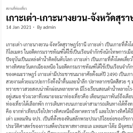
สถานที่ท่องเที่ยว
เกาะเต่า-เกาะนางยวน-จังหวัดสุรา
14 Jan 2021
By
admin
เกาะเต่า-เกาะนางยวน-จังหวัดสุราษฎร์ธานี เกาะเต่า เป็นเกาะที่ตั้
กิโลเมตร ในอดีตกรมราชทัณฑ์ได้ใช้เป็นเรือนจำกักขังนักโทษการ
ปัจจุบันเป็นแหล่งดำน้ำติดอันดับโลก เกาะเต่า เป็นเกาะที่ตั้งโดดเด
ทางทิศตะวันตกเฉียงเหนือ ในอดีตกรมราชทัณฑ์ได้ใช้เป็นเรือนจำก
ของคณะราษฎร์ เกาะเต่ามีประชาชนมาอาศัยตั้งแต่ปี 2490 เป็นเกา
สวยงามด้วยแนวปะการังทั้งน้ำตื้นและน้ำลึก ปลาหลากชนิดสีสวย ๆ 
ทรายขาวสวยสงบน่าพักผ่อนหลายหาด มีโรงเรียนสอนดำน้ำหลายโรงเรี
อยู่เสมอ ช่วงเวลาที่เหมาะจะมาท่องเที่ยวคือ เดือนกุมภาพันธ์ถึ
ท่องเที่ยวได้เลือกพัก การเดินทางบนเกาะเต่าสามารถเดินทางได้ทั้ง
คือ จากท่าเทียบเรือไปทางทิศเหนือถึงหาดทรายรี และไปทางทิศใต้ถึง
เต่า แหลมหิน จปร. เป็นที่ตั้งของหินสลักพระปรมาภิไธยย่อของรัชกาล
ประวัติศาสตร์ของการเสด็จประพาสทางทะเล แหลมตาโต๊ะ มีจุดชม