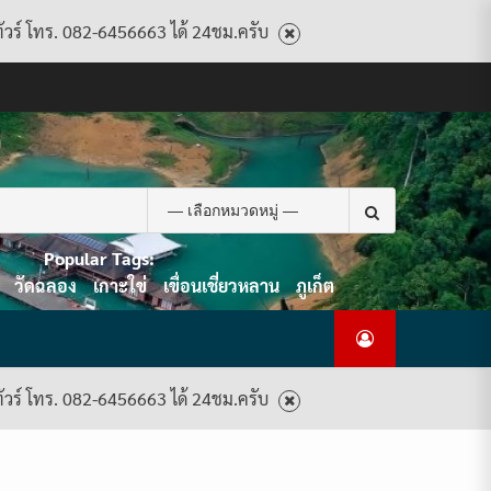
ทัวร์ โทร. 082-6456663 ได้ 24ชม.ครับ
CART
CHECKOUT
CONTACT
HOME
MY
PRIVACY
TERMS
WISHLIST
ดู
บทความ
ยินดี
เกี่ยว
แพ็คเกจ
US
ACCOUNT
POLICY
AND
แพ็คเกจ
ต้อนรับ
กับ
ทัวร์
CONDITIONS
ทัวร์
สู่
เรา
ทั้งหมด
ทั้งหมด
ไทย
ท็อป
Search
ทัวร์
for:
Popular Tags:
วัดฉลอง
เกาะใข่
เขื่อนเชี่ยวหลาน
ภูเก็ต
ทัวร์ โทร. 082-6456663 ได้ 24ชม.ครับ