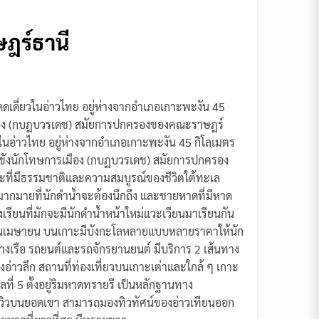
ษฎร์ธานี
งโดดเดี่ยวในอ่าวไทย อยู่ห่างจากอำเภอเกาะพะงัน 45
เมือง (กบฎบวรเดช) สมัยการปกครองของคณะราษฎร์
ี่ยวในอ่าวไทย อยู่ห่างจากอำเภอเกาะพะงัน 45 กิโลเมตร
ักขังนักโทษการเมือง (กบฏบวรเดช) สมัยการปกครอง
ะที่มีธรรมชาติและความสมบูรณ์ของชีวิตใต้ทะเล
มากมายที่นักดำน้ำจะต้องนึกถึง และชายหาดที่มีหาด
ยนที่มักจะมีนักดำน้ำหน้าใหม่แวะเวียนมาเรียนกัน
งเดือนเมษายน บนเกาะมีบังกะโลหลายแบบหลายราคาให้นัก
ทางเรือ รถยนต์และรถจักรยานยนต์ มีบริการ 2 เส้นทาง
อ่าวลึก สถานที่ท่องเที่ยวบนเกาะเต่าและใกล้ ๆ เกาะ
ที่ 5 ตั้งอยู่ริมหาดทรายรี เป็นหลักฐานทาง
วิวบนยอดเขา สามารถมองทิวทัศน์ของอ่าวเทียนออก