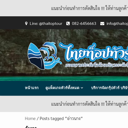
แนะนำก่อนทำการตัดสินใจ !!! ให้ท่านลูกค
Skip
Line: @thaitoptour
082-6456663
info@thaito
to
content
หน้าแรก
ดูแพ็คเกจทัวร์ทั้งหมด
บริการจัดกรุ้ปทัวร์ บร
แนะนำก่อนทำการตัดสินใจ !!! ให้ท่านลูกค
Home
/ Posts tagged “อ่าวนาง”