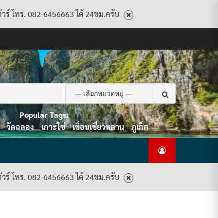
ทัวร์ โทร. 082-6456663 ได้ 24ชม.ครับ
CART
CHECKOUT
CONTACT
HOME
MY
PRIVACY
TERMS
WISHLIST
ดู
บทความ
ยินดี
เกี่ยว
แพ็คเกจ
US
ACCOUNT
POLICY
AND
แพ็คเกจ
ต้อนรับ
กับ
ทัวร์
CONDITIONS
ทัวร์
สู่
เรา
ทั้งหมด
ทั้งหมด
ไทย
ท็อป
Search
ทัวร์
for:
Popular Tags:
วัดฉลอง
เกาะใข่
เขื่อนเชี่ยวหลาน
ภูเก็ต
ทัวร์ โทร. 082-6456663 ได้ 24ชม.ครับ