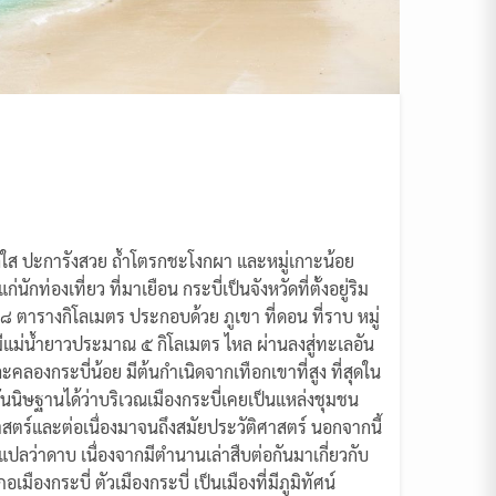
ลใส ปะการังสวย ถ้ำโตรกชะโงกผา และหมู่เกาะน้อย
ท่องเที่ยว ที่มาเยือน กระบี่เป็นจังหวัดที่ตั้งอยู่ริม
๐๘ ตารางกิโลเมตร ประกอบด้วย ภูเขา ที่ดอน ที่ราบ หมู่
มีแม่น้ำยาวประมาณ ๕ กิโลเมตร ไหล ผ่านลงสู่ทะเลอัน
ลองกระบี่น้อย มีต้นกําเนิดจากเทือกเขาที่สูง ที่สุดใน
นิษฐานได้ว่าบริเวณเมืองกระบี่เคยเป็นแหล่งชุมชน
าสตร์และต่อเนื่องมาจนถึงสมัยประวัติศาสตร์ นอกจากนี้
แปลว่าดาบ เนื่องจากมีตํานานเล่าสืบต่อกันมาเกี่ยวกับ
ืองกระบี่ ตัวเมืองกระบี่ เป็นเมืองที่มีภูมิทัศน์