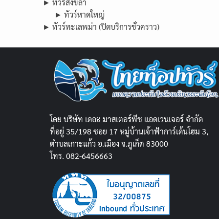
► ทัวร์สงขลา
► ทัวร์หาดใหญ่
► ทัวร์ทะเลพม่า (ปิดบริการชั่วคราว)
โดย บริษัท เดอะ มาสเตอร์พีช แอดเวนเจอร์ จำกัด
ที่อยู่ 35/198 ซอย 17 หมู่บ้านเจ้าฟ้าการ์เด้นโฮม 3,
ตำบลเกาะแก้ว อ.เมือง จ.ภูเก็ต 83000
โทร. 082-6456663