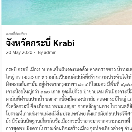
สถานที่ท่องเที่ยว
จังหวัดกระบี่ Krabi
20 May 2020
By
admin
กระบี่ กระบี่ เมืองชายทะเลในฝันงดงามดด้วยหาดทรายขาว น้ำทะเ
ใหญ่ กว่า ๑๓๐ เกาะ รวมกันเป็นมนต์เสน่ห์ที่สร้างความประทับใจให้แก่นัก
ฝั่งทะเลอันดามัน อยู่ห่างจากกรุงเทพฯ ๘๑๔ กิโลเมตร มีพื้นที่ ๔,๗
เกาะน้อยใหญ่กว่า ๑๓๐ เกาะ อุดมไปด้วย ป่าชายเลน ตัวเมืองกระบี่
ดามันที่ตําบลปากน้ำ นอกจากนี้ยังมีคลองปกาสัย คลองกระบี่ใหญ่ และค
จังหวัดกระบี่ คือ เทือกเขาพนมเบญจา จากหลักฐานทาง โบราณคดีสัน
โบราณที่เก่าแก่มากแห่งหนึ่งในประเทศไทย ตั้งแต่สมัยก่อนประวัติศ
ยัง มีข้อสันนิษฐานเกี่ยวกับชื่อเมืองกระบี่ว่าอาจมาจากความหมายที่ 
การขุดพบ มีดดาบโบราณก่อนที่จะสร้างเมือง จุดท่องเที่ยวต่างๆ อําเภอเม