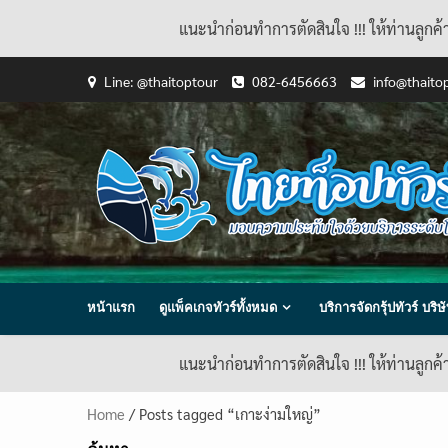
แนะนำก่อนทำการตัดสินใจ !!! ให้ท่านลูกค
Skip
Line: @thaitoptour
082-6456663
info@thaito
to
content
หน้าแรก
ดูแพ็คเกจทัวร์ทั้งหมด
บริการจัดกรุ้ปทัวร์ บร
แนะนำก่อนทำการตัดสินใจ !!! ให้ท่านลูกค
Home
/ Posts tagged “เกาะง่ามใหญ่”