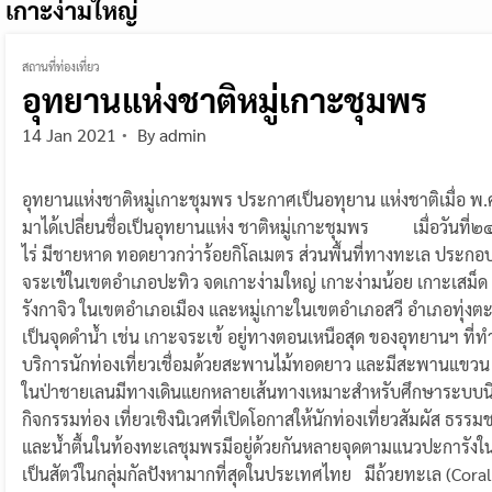
เกาะง่ามใหญ่
สถานที่ท่องเที่ยว
อุทยานแห่งชาติหมู่เกาะชุมพร
14 Jan 2021
By
admin
อุทยานแห่งชาติหมู่เกาะชุมพร ประกาศเป็นอทุยาน แห่งชาติเมื่อ พ.
มาได้เปลี่ยนชื่อเป็นอุทยานแห่ง ชาติหมู่เกาะชุมพร เมื่อวันที่
ไร่ มีชายหาด ทอดยาวกว่าร้อยกิโลเมตร ส่วนพื้นที่ทางทะเล ประกอบด
จระเข้ในเขตอำเภอปะทิว จดเกาะง่ามใหญ่ เกาะง่ามน้อย เกาะ
รังกาจิว ในเขตอำเภอเมือง และหมู่เกาะในเขตอำเภอสวี อำเภอทุ่ง
เป็นจุดดำน้ำ เช่น เกาะจระเข้ อยู่ทางตอนเหนือสุด ของอุทยานฯ ที่ท
บริการนักท่องเที่ยวเชื่อมด้วยสะพานไม้ทอดยาว และมีสะพานแขว
ในป่าชายเลนมีทางเดินแยกหลายเส้นทางเหมาะสำหรับศึกษาระบบนิ
กิจกรรมท่อง เที่ยวเชิงนิเวศที่เปิดโอกาสให้นักท่องเที่ยวสัมผัส ธรรม
และน้ำตื้นในท้องทะเลชุมพรมีอยู่ด้วยกันหลายจุดตามแนวปะการัง
เป็นสัตว์ในกลุ่มกัลปังหามากที่สุดในประเทศไทย มีถ้วยทะเล (Co