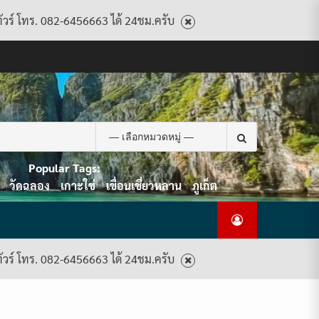
ทัวร์ โทร. 082-6456663 ได้ 24ชม.ครับ
CART
CHECKOUT
CONTACT
HOME
MY
PRIVACY
TERMS
WISHLIST
ดู
บทความ
ยินดี
เกี่ยว
แพ็คเกจ
US
ACCOUNT
POLICY
AND
แพ็คเกจ
ต้อนรับ
กับ
ทัวร์
CONDITIONS
ทัวร์
สู่
เรา
ทั้งหมด
ทั้งหมด
ไทย
ท็อป
Search
ทัวร์
for:
Popular Tags:
วัดฉลอง
เกาะใข่
เขื่อนเชี่ยวหลาน
ภูเก็ต
ทัวร์ โทร. 082-6456663 ได้ 24ชม.ครับ