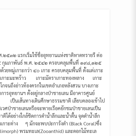
ศ.๒๕๓๒ แรกเริ่มใช้ชื่ออุทยานแห่งชาติหาดทรายรี ต่อ
๒๔ กุมภาพันธ์ พ.ศ. ๒๕๔๒ ครอบคลุมพื้นที่ ๑๙๘,๑๒๕
้วยหมู่เกาะกว่า ๔๐ เกาะ ครอบคลุมพื้นที่ ตั้งแต่เกาะ
เสม็ด เกาะมะพร้าว เกาะมัตราเกาะทองหลาง เกาะ
ตะโกจนถึงอ่าวท้องครกในเขตอำเภอหลังสวน บางเกาะ
ำการอุทยานฯ ตั้งอยู่กลางป่าชายเลน มีอาคารศูนย์
น เป็นเส้นทางเดินศึกษาธรรมชาติ เลียบคลองเข้าไป
เวศป่าชายเลนหรือจะพายเรือคยักชมป่าชายเลนเป็น
ชาติได้อย่างใกล้ชิดการดำน้ำลึกและน้ำตื้น จุดดำน้ำลึก
ในเกาะต่าง ๆ มักจะพบปะการังดำ (Black Coral)ซึ่ง
rallimorph) พรมทะเล(Zooanthid) และดอกไม้ทะเล