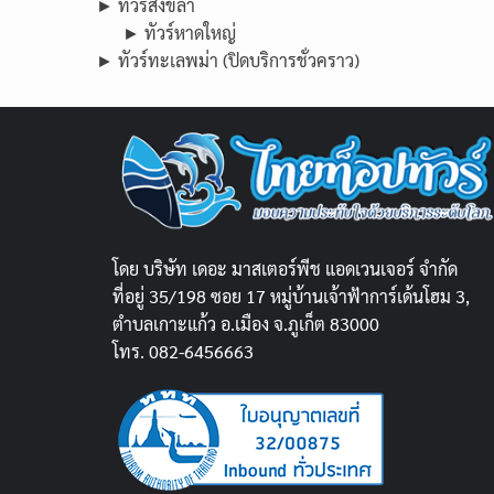
► ทัวร์สงขลา
► ทัวร์หาดใหญ่
► ทัวร์ทะเลพม่า (ปิดบริการชั่วคราว)
โดย บริษัท เดอะ มาสเตอร์พีช แอดเวนเจอร์ จำกัด
ที่อยู่ 35/198 ซอย 17 หมู่บ้านเจ้าฟ้าการ์เด้นโฮม 3,
ตำบลเกาะแก้ว อ.เมือง จ.ภูเก็ต 83000
โทร. 082-6456663