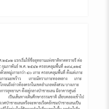
ศ.๒๕๓๒ แรกเริ่มใช้ชื่ออุทยานแห่งชาติหาดทรายรี ต่อ
๒๔ กุมภาพันธ์ พ.ศ. ๒๕๔๒ ครอบคลุมพื้นที่ ๑๙๘,๑๒๕
้วยหมู่เกาะกว่า ๔๐ เกาะ ครอบคลุมพื้นที่ ตั้งแต่เกาะ
เสม็ด เกาะมะพร้าว เกาะมัตราเกาะทองหลาง เกาะ
ตะโกจนถึงอ่าวท้องครกในเขตอำเภอหลังสวน บางเกาะ
ำการอุทยานฯ ตั้งอยู่กลางป่าชายเลน มีอาคารศูนย์
น เป็นเส้นทางเดินศึกษาธรรมชาติ เลียบคลองเข้าไป
เวศป่าชายเลนหรือจะพายเรือคยักชมป่าชายเลนเป็น
ชาติได้อย่างใกล้ชิดการดำน้ำลึกและน้ำตื้น จุดดำน้ำลึก