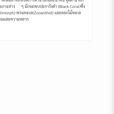
ในเกาะต่าง ๆ มักจะพบปะการังดำ (Black Coral)ซึ่ง
rallimorph) พรมทะเล(Zooanthid) และดอกไม้ทะเล
ริมาณและความหลาก