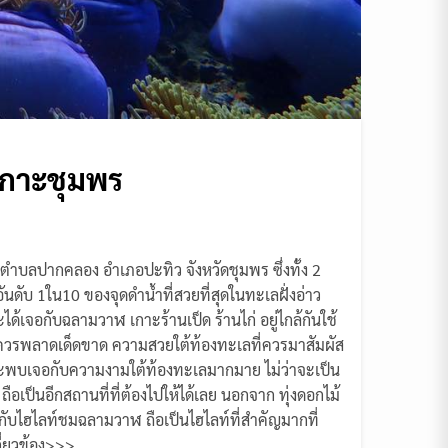
่เกาะชุมพร
ของตำบลปากคลอง อำเภอปะทิว จังหวัดชุมพร ซึ่งทั้ง 2
ดอันดับ 1ใน10 ของจุดดำน้ำที่สวยที่สุดในทะเลฝั่งอ่าว
เจอกับฉลามวาฬ เกาะร้านเป็ด ร้านไก่ อยู่ไกล้กันใช้
่ไม่ควรพลาดเด็ดขาด ความสวยใต้ท้องทะเลที่ควรมาสัมผัส
จะพบเจอกับความงามใต้ท้องทะเลมากมาย ไม่ว่าจะเป็น
เป็นอีกสถานที่ที่ต้องไปให้ได้เลย นอกจาก ทุ่งดอกไม้
ยกับไฮไลท์ชมฉลามวาฬ ถือเป็นไฮไลท์ที่สำคัญมากที่
เกี่ยวข้อง>>>