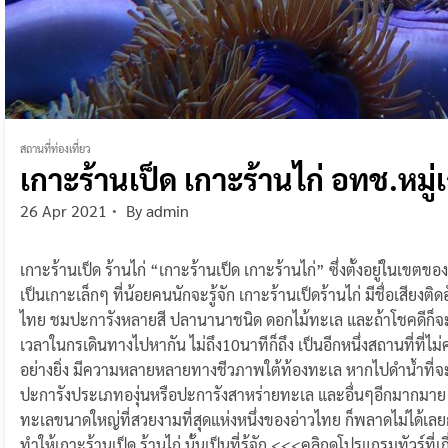
สถานที่ท่องเที่ยว
เกาะร้านเป็ด เกาะร้านไก่ อทช.หมู
26 Apr 2021
By
admin
เกาะร้านเป็ด ร้านไก่ “เกาะร้านเป็ด เกาะร้านไก่” ซึ่งตั้งอยู่ในเขต
เป็นเกาะเล็กๆ ที่น้อยคนนักจะรู้จัก เกาะร้านเป็ดร้านไก่ มีชื่อเสียงติ
ไทย ชมปะการังหลายสี ปลานานาชนิด ดอกไม้ทะเล และถ้าโชคดีก็จะได้
เวลาในกรเดินทางไปหากัน ไม่ถึง10นาทีก็ถึง เป็นอีกหนึ่งสถานที่ที
อย่างยิ่ง มีความหลายหลายทางชีวภาพใต้ท้องทะเล หากไปดำน้ำที่
ปะการังประเภทองุ่นหรือปะการังสาหร่ายทะเล และอื่นๆอีกมากมาย ถือ
ทะเลขนาดใหญ่ที่สวยงามที่สุดแห่งหนึ่งของอ่าวไทย ก็พลาดไม่ได้เล
ทำให้เกาะร้านเป็ด ร้านไก่ นั้นเป็นที่รู้จัก <<<คลิกดูโปรแกรมทัวร์ที่