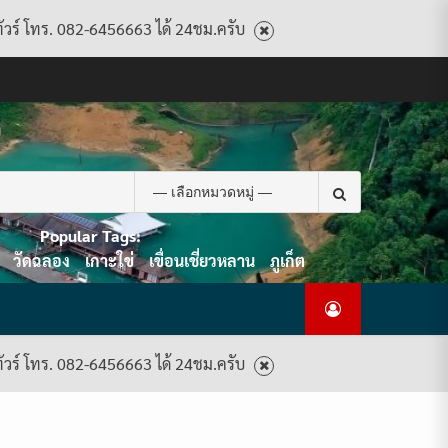
ทัวร์ โทร. 082-6456663 ได้ 24ชม.ครับ
CART
CHECKOUT
CONTACT
HOME
MY
PRIVACY
TERMS
WISHLIST
ดู
บทความ
ยินดี
เกี่ยว
แพ็คเกจ
US
ACCOUNT
POLICY
AND
แพ็คเกจ
ต้อนรับ
กับ
ทัวร์
CONDITIONS
ทัวร์
สู่
เรา
ทั้งหมด
ทั้งหมด
ไทย
ท็อป
Search
ทัวร์
for:
Popular Tags:
วัดฉลอง
เกาะใข่
เขื่อนเชี่ยวหลาน
ภูเก็ต
ทัวร์ โทร. 082-6456663 ได้ 24ชม.ครับ