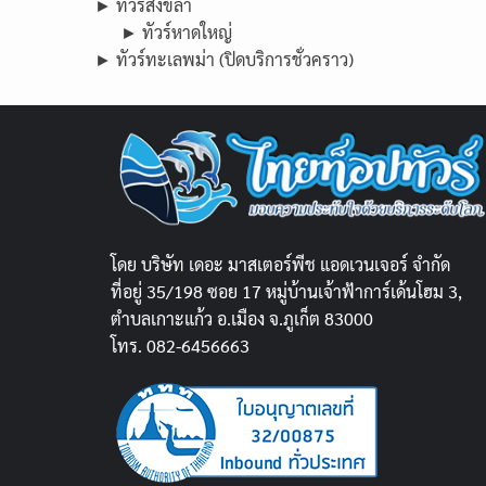
► ทัวร์สงขลา
► ทัวร์หาดใหญ่
► ทัวร์ทะเลพม่า (ปิดบริการชั่วคราว)
โดย บริษัท เดอะ มาสเตอร์พีช แอดเวนเจอร์ จำกัด
ที่อยู่ 35/198 ซอย 17 หมู่บ้านเจ้าฟ้าการ์เด้นโฮม 3,
ตำบลเกาะแก้ว อ.เมือง จ.ภูเก็ต 83000
โทร. 082-6456663