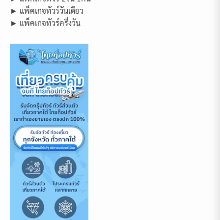
► แพ็คเกจทัวร์วันเดียว
► แพ็คเกจทัวร์ครึ่งวัน