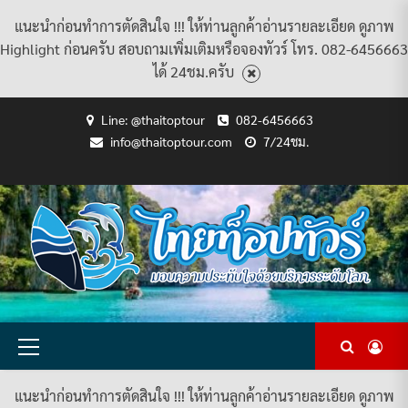
แนะนำก่อนทำการตัดสินใจ !!! ให้ท่านลูกค้าอ่านรายละเอียด ดูภาพ
Highlight ก่อนครับ สอบถามเพิ่มเติมหรือจองทัวร์ โทร. 082-6456663
ได้ 24ชม.ครับ
Skip
Line: @thaitoptour
082-6456663
to
info@thaitoptour.com
7/24ชม.
content
CART
CHECKOUT
CONTACT
HOME
MY
PRIVACY
TERMS
WISHLIST
ดู
บทความ
ยินดี
เกี่ยว
แพ็คเกจ
US
ACCOUNT
POLICY
AND
แพ็คเกจ
ต้อนรับ
กับ
ทัวร์
CONDITIONS
ทัวร์
สู่
เรา
ทั้งหมด
ทั้งหมด
ไทย
ท็อป
ทัวร์
Primary
Menu
แนะนำก่อนทำการตัดสินใจ !!! ให้ท่านลูกค้าอ่านรายละเอียด ดูภาพ