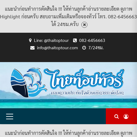
แนะนำก่อนทำการตัดสินใจ !!! ให้ท่านลูกค้าอ่านรายละเอียด ดูภาพ
Highlight ก่อนครับ สอบถามเพิ่มเติมหรือจองทัวร์ โทร. 082-6456663
ได้ 24ชม.ครับ
Skip
Line: @thaitoptour
082-6456663
to
info@thaitoptour.com
7/24ชม.
content
CART
CHECKOUT
CONTACT
HOME
MY
PRIVACY
TERMS
WISHLIST
ดู
บทความ
ยินดี
เกี่ยว
แพ็คเกจ
US
ACCOUNT
POLICY
AND
แพ็คเกจ
ต้อนรับ
กับ
ทัวร์
CONDITIONS
ทัวร์
สู่
เรา
ทั้งหมด
ทั้งหมด
ไทย
ท็อป
ทัวร์
Primary
Menu
แนะนำก่อนทำการตัดสินใจ !!! ให้ท่านลูกค้าอ่านรายละเอียด ดูภาพ