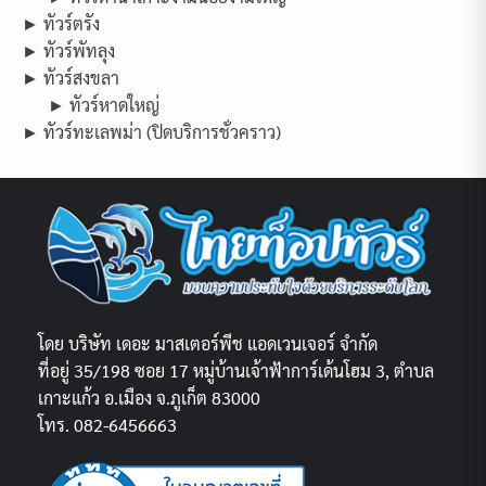
► ทัวร์ตรัง
► ทัวร์พัทลุง
► ทัวร์สงขลา
► ทัวร์หาดใหญ่
► ทัวร์ทะเลพม่า (ปิดบริการชั่วคราว)
โดย บริษัท เดอะ มาสเตอร์พีช แอดเวนเจอร์ จำกัด
ที่อยู่ 35/198 ซอย 17 หมู่บ้านเจ้าฟ้าการ์เด้นโฮม 3, ตำบล
เกาะแก้ว อ.เมือง จ.ภูเก็ต 83000
โทร. 082-6456663