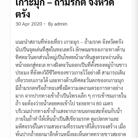
เกาะมุก – ถ้ำมรกต จังหวัด
ตรัง
30 Apr 2020
By
admin
แนะนำสถานที่ท่องเที่ยว เกาะมุก – ถ้ำมรกต จังหวัดตรัง
นับเป็นจุดเด่นที่สุดในทะเลตรัง ลักษณะของเกาะทางด้าน
ทิศตะวันตกส่วนใหญ่เป็นโขดหน้าผาหินสูงตระหง่านหัน
หน้าออกสู่ทะเล ทางฝั่งตะวันออกเป็นที่ตั้งของหมู่บ้านชาว
ประมง ที่ยังคงวิถีชีวิตของชาวเกาะไว้อย่างดี สามารถเดิน
เที่ยวรอบเกาะได้ และทางด้านทิศตะวันตกของกเกาะมุก
มีถ้ำมรกตหรือถ้ำทะเลซึ่งมีความงดงามตระการตาอย่าง
มาก จากปากทางเข้าถ้ำเป็นโพรงเล็ก ๆ การเข้าชมภายใน
ถ้ำ จะต้องว่ายน้ำลอยคอเข้าไป ระยะทาง 80 เมตร
บริเวณปากทางเข้าถ้ำแสงจากภายนอกจะสะท้อนกับน้ำ
ภายในถ้ำทำให้เห็นน้ำเป็นสีเขียวมรกต ดูแปลกตาและ
มหัศจรรย์ในความสวยงามที่ธรรมชาติได้บรรจงสร้าง เมื่อ
พ้นปากถ้ำออกมาอีกด้านหนึ่งจะเห็นหาดทรายขาวสะอาด