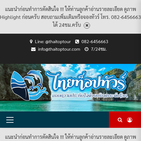
แนะนำก่อนทำการตัดสินใจ !!! ให้ท่านลูกค้าอ่านรายละเอียด ดูภาพ
Highlight ก่อนครับ สอบถามเพิ่มเติมหรือจองทัวร์ โทร. 082-6456663
ได้ 24ชม.ครับ
Skip
Line: @thaitoptour
082-6456663
to
info@thaitoptour.com
7/24ชม.
content
CART
CHECKOUT
CONTACT
HOME
MY
PRIVACY
TERMS
WISHLIST
ดู
บทความ
ยินดี
เกี่ยว
แพ็คเกจ
US
ACCOUNT
POLICY
AND
แพ็คเกจ
ต้อนรับ
กับ
ทัวร์
CONDITIONS
ทัวร์
สู่
เรา
ทั้งหมด
ทั้งหมด
ไทย
ท็อป
ทัวร์
Primary
Menu
แนะนำก่อนทำการตัดสินใจ !!! ให้ท่านลูกค้าอ่านรายละเอียด ดูภาพ