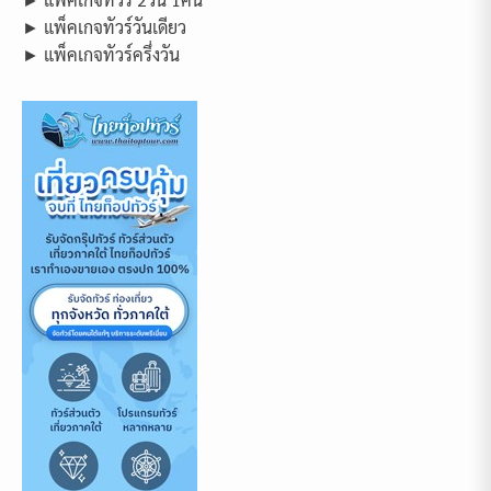
► แพ็คเกจทัวร์วันเดียว
► แพ็คเกจทัวร์ครึ่งวัน