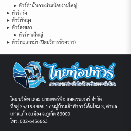
► ทัวร์ดำน้ำเกาะง่ามน้อยง่ามใหญ่
► ทัวร์ตรัง
► ทัวร์พัทลุง
► ทัวร์สงขลา
► ทัวร์หาดใหญ่
► ทัวร์ทะเลพม่า (ปิดบริการชั่วคราว)
โดย บริษัท เดอะ มาสเตอร์พีช แอดเวนเจอร์ จำกัด
ที่อยู่ 35/198 ซอย 17 หมู่บ้านเจ้าฟ้าการ์เด้นโฮม 3, ตำบล
เกาะแก้ว อ.เมือง จ.ภูเก็ต 83000
โทร. 082-6456663