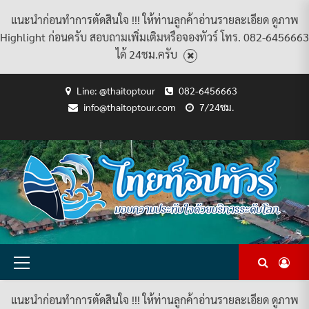
แนะนำก่อนทำการตัดสินใจ !!! ให้ท่านลูกค้าอ่านรายละเอียด ดูภาพ
Highlight ก่อนครับ สอบถามเพิ่มเติมหรือจองทัวร์ โทร. 082-6456663
ได้ 24ชม.ครับ
Skip
Line: @thaitoptour
082-6456663
to
info@thaitoptour.com
7/24ชม.
content
CART
CHECKOUT
CONTACT
HOME
MY
PRIVACY
TERMS
WISHLIST
ดู
บทความ
ยินดี
เกี่ยว
แพ็คเกจ
US
ACCOUNT
POLICY
AND
แพ็คเกจ
ต้อนรับ
กับ
ทัวร์
CONDITIONS
ทัวร์
สู่
เรา
ทั้งหมด
ทั้งหมด
ไทย
ท็อป
ทัวร์
Primary
Menu
แนะนำก่อนทำการตัดสินใจ !!! ให้ท่านลูกค้าอ่านรายละเอียด ดูภาพ