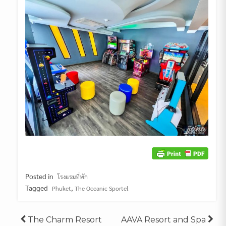
Posted in
โรงแรมที่พัก
Tagged
,
Phuket
The Oceanic Sportel
Post
The Charm Resort
AAVA Resort and Spa